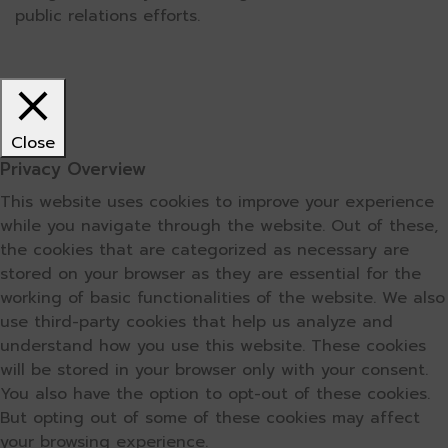
public relations efforts.
Close
Privacy Overview
This website uses cookies to improve your experience
while you navigate through the website. Out of these,
the cookies that are categorized as necessary are
stored on your browser as they are essential for the
working of basic functionalities of the website. We also
use third-party cookies that help us analyze and
understand how you use this website. These cookies
will be stored in your browser only with your consent.
You also have the option to opt-out of these cookies.
But opting out of some of these cookies may affect
your browsing experience.