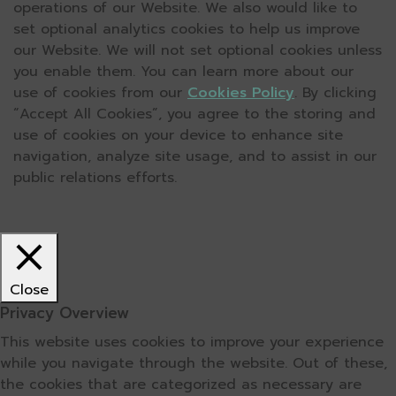
operations of our Website. We also would like to
set optional analytics cookies to help us improve
our Website. We will not set optional cookies unless
you enable them. You can learn more about our
use of cookies from our
Cookies Policy
. By clicking
“Accept All Cookies”, you agree to the storing and
use of cookies on your device to enhance site
navigation, analyze site usage, and to assist in our
public relations efforts.
Close
Privacy Overview
This website uses cookies to improve your experience
while you navigate through the website. Out of these,
the cookies that are categorized as necessary are