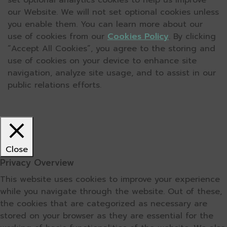
set optional analytics cookies to help us improve
our Website. We will not set optional cookies unless
you enable them. You can learn more about our
use of cookies from our
Cookies Policy
. By clicking
“Accept All Cookies”, you agree to the storing and
use of cookies on your device to enhance site
navigation, analyze site usage, and to assist in our
public relations efforts.
Close
Privacy Overview
This website uses cookies to improve your experience
while you navigate through the website. Out of these,
the cookies that are categorized as necessary are
stored on your browser as they are essential for the