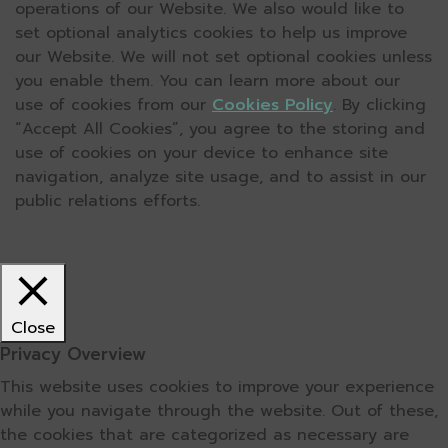
operations of our Website. We also would like to
set optional analytics cookies to help us improve
our Website. We will not set optional cookies unless
you enable them. You can learn more about our
use of cookies from our
Cookies Policy
. By clicking
“Accept All Cookies”, you agree to the storing and
use of cookies on your device to enhance site
navigation, analyze site usage, and to assist in our
public relations efforts.
Close
Privacy Overview
This website uses cookies to improve your experience
while you navigate through the website. Out of these,
the cookies that are categorized as necessary are