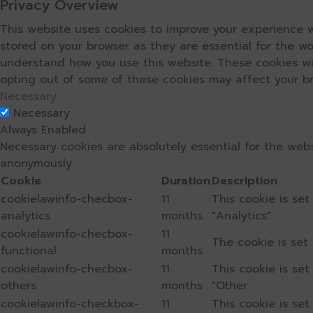
Privacy Overview
This website uses cookies to improve your experience w
stored on your browser as they are essential for the wo
understand how you use this website. These cookies wil
opting out of some of these cookies may affect your b
Necessary
Necessary
Always Enabled
Necessary cookies are absolutely essential for the webs
anonymously.
Cookie
Duration
Description
cookielawinfo-checbox-
11
This cookie is se
analytics
months
"Analytics".
cookielawinfo-checbox-
11
The cookie is set
functional
months
cookielawinfo-checbox-
11
This cookie is se
others
months
"Other.
cookielawinfo-checkbox-
11
This cookie is se