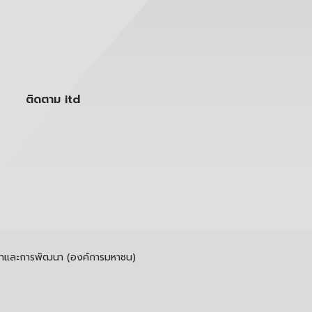
ติดตาม itd
รค้าและการพัฒนา (องค์การมหาชน)