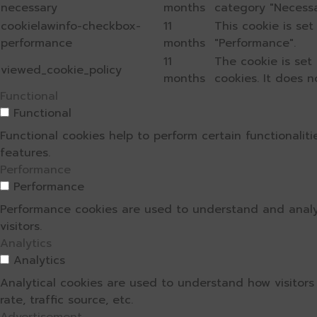
necessary
months
category "Necessa
cookielawinfo-checkbox-
11
This cookie is se
performance
months
"Performance".
11
The cookie is set
viewed_cookie_policy
months
cookies. It does n
Functional
Functional
Functional cookies help to perform certain functionalit
features.
Performance
Performance
Performance cookies are used to understand and analyz
visitors.
Analytics
Analytics
Analytical cookies are used to understand how visitors
rate, traffic source, etc.