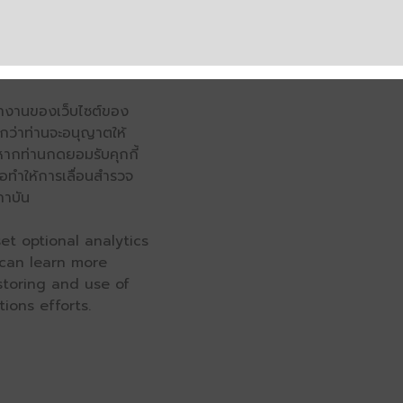
รทำงานของเว็บไซต์ของ
จนกว่าท่านจะอนุญาตให้
หากท่านกดยอมรับคุกกี้
่อทำให้การเลื่อนสำรวจ
ถาบัน
et optional analytics
 can learn more
 storing and use of
ions efforts.