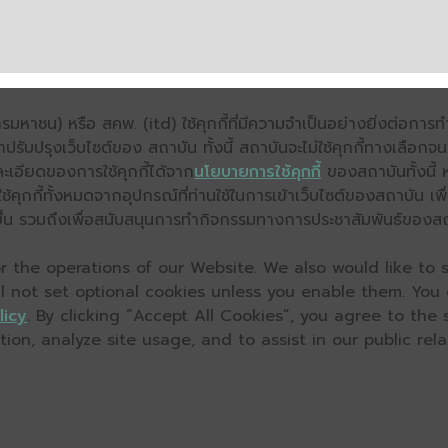
มหาชน) หรือ สคพ. (itd) ใช้คุกกี้ที่มีความจำเป็นอย่างยิ่งต่อกา
ถปรับปรุงเว็บไซต์ของ สถาบัน ทั้งนี้ สถาบันจะไม่ใช้คุกกี้ทางเลือก
ะเอียดของการใช้คุกกี้ได้จาก
นโยบายการใช้คุกกี้
ของสถาบันทั้งนี้ 
คุกกี้ทั้งหมดจากอุปกรณ์ที่ท่านใช้ในการเข้าเว็บไซต์ของสถาบัน เพื
ิ่งขึ้น รวมถึงเพื่อสนับสนุนการทำกิจกรรมทางการประชาสัมพันธ์ของส
 the operations of our Website. We also would like to s
ll not set optional cookies unless you enable them. You
licy
. By clicking “Accept All Cookies”, you agree to the
on, analyze site usage, and to assist in our public relat