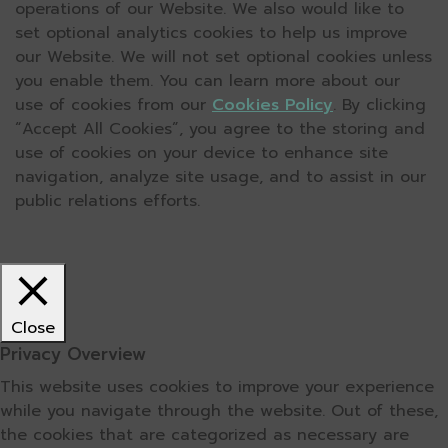
operations of our Website. We also would like to
set optional analytics cookies to help us improve
our Website. We will not set optional cookies unless
you enable them. You can learn more about our
use of cookies from our
Cookies Policy
. By clicking
“Accept All Cookies”, you agree to the storing and
use of cookies on your device to enhance site
navigation, analyze site usage, and to assist in our
public relations efforts.
Close
Privacy Overview
This website uses cookies to improve your experience
while you navigate through the website. Out of these,
the cookies that are categorized as necessary are