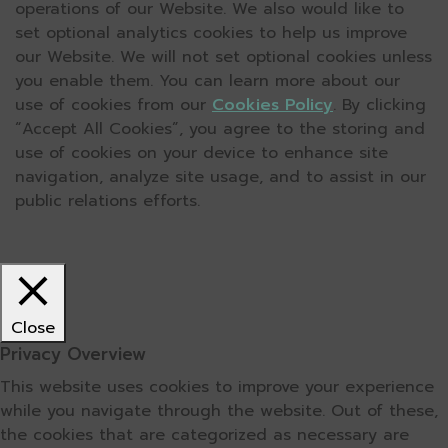
operations of our Website. We also would like to
set optional analytics cookies to help us improve
our Website. We will not set optional cookies unless
you enable them. You can learn more about our
use of cookies from our
Cookies Policy
. By clicking
“Accept All Cookies”, you agree to the storing and
use of cookies on your device to enhance site
navigation, analyze site usage, and to assist in our
public relations efforts.
Close
Privacy Overview
This website uses cookies to improve your experience
while you navigate through the website. Out of these,
the cookies that are categorized as necessary are