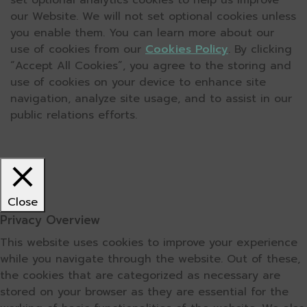
set optional analytics cookies to help us improve
our Website. We will not set optional cookies unless
you enable them. You can learn more about our
use of cookies from our
Cookies Policy
. By clicking
“Accept All Cookies”, you agree to the storing and
use of cookies on your device to enhance site
navigation, analyze site usage, and to assist in our
public relations efforts.
Close
Privacy Overview
This website uses cookies to improve your experience
while you navigate through the website. Out of these,
the cookies that are categorized as necessary are
stored on your browser as they are essential for the