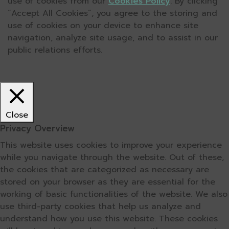
use of cookies from our
Cookies Policy
. By clicking
“Accept All Cookies”, you agree to the storing and
use of cookies on your device to enhance site
navigation, analyze site usage, and to assist in our
public relations efforts.
Close
Privacy Overview
This website uses cookies to improve your experience
while you navigate through the website. Out of these,
the cookies that are categorized as necessary are
stored on your browser as they are essential for the
working of basic functionalities of the website. We also
use third-party cookies that help us analyze and
understand how you use this website. These cookies