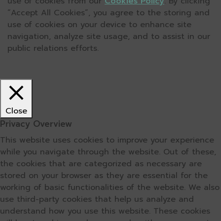
use of cookies from our
Cookies Policy
. By clicking
“Accept All Cookies”, you agree to the storing and
use of cookies on your device to enhance site
navigation, analyze site usage, and to assist in our
public relations efforts.
Close
Privacy Overview
This website uses cookies to improve your experience
while you navigate through the website. Out of these,
the cookies that are categorized as necessary are
stored on your browser as they are essential for the
working of basic functionalities of the website. We also
use third-party cookies that help us analyze and
understand how you use this website. These cookies