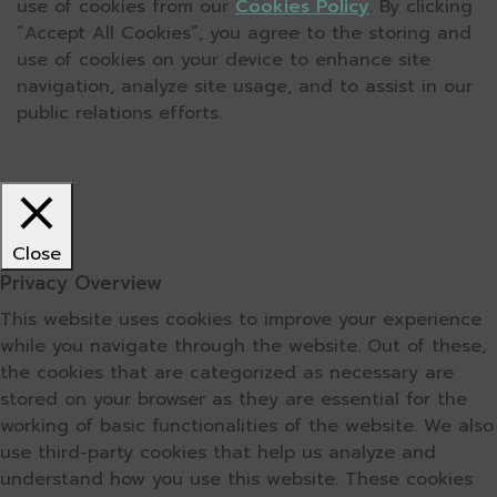
use of cookies from our
Cookies Policy
. By clicking
“Accept All Cookies”, you agree to the storing and
use of cookies on your device to enhance site
navigation, analyze site usage, and to assist in our
public relations efforts.
Close
Privacy Overview
This website uses cookies to improve your experience
while you navigate through the website. Out of these,
the cookies that are categorized as necessary are
stored on your browser as they are essential for the
working of basic functionalities of the website. We also
use third-party cookies that help us analyze and
understand how you use this website. These cookies