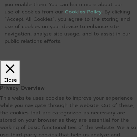
you enable them. You can learn more about our
use of cookies from our
Cookies Policy
. By clicking
“Accept All Cookies”, you agree to the storing and
use of cookies on your device to enhance site
navigation, analyze site usage, and to assist in our
public relations efforts.
Close
Privacy Overview
This website uses cookies to improve your experience
while you navigate through the website. Out of these,
the cookies that are categorized as necessary are
stored on your browser as they are essential for the
working of basic functionalities of the website. We also
use third-party cookies that help us analyze and