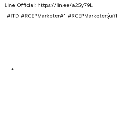
Line Official:
https://lin.ee/a25y79L
#ITD #RCEPMarketer#1 #RCEPMarketerรุ่นที่1