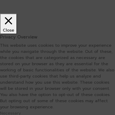
Close
Privacy Overview
This website uses cookies to improve your experience
while you navigate through the website. Out of these,
the cookies that are categorized as necessary are
stored on your browser as they are essential for the
working of basic functionalities of the website. We also
use third-party cookies that help us analyze and
understand how you use this website. These cookies
will be stored in your browser only with your consent.
You also have the option to opt-out of these cookies.
But opting out of some of these cookies may affect
your browsing experience.
Necessary