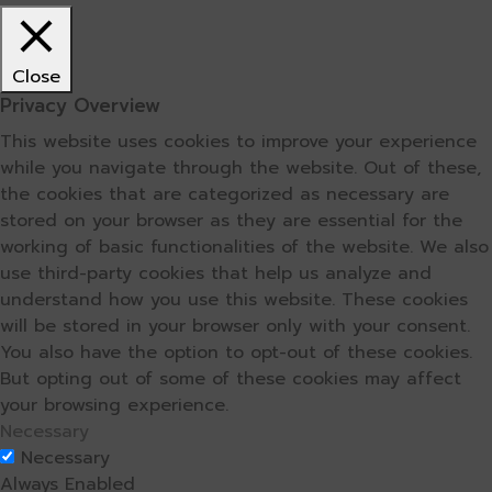
Close
Privacy Overview
This website uses cookies to improve your experience
while you navigate through the website. Out of these,
the cookies that are categorized as necessary are
stored on your browser as they are essential for the
working of basic functionalities of the website. We also
use third-party cookies that help us analyze and
understand how you use this website. These cookies
will be stored in your browser only with your consent.
You also have the option to opt-out of these cookies.
But opting out of some of these cookies may affect
your browsing experience.
Necessary
Necessary
Always Enabled