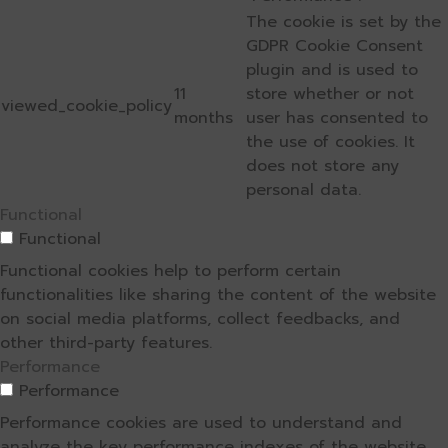
The cookie is set by the
GDPR Cookie Consent
plugin and is used to
11
store whether or not
viewed_cookie_policy
months
user has consented to
the use of cookies. It
does not store any
personal data.
Functional
Functional
Functional cookies help to perform certain
functionalities like sharing the content of the website
on social media platforms, collect feedbacks, and
other third-party features.
Performance
Performance
Performance cookies are used to understand and
analyze the key performance indexes of the website