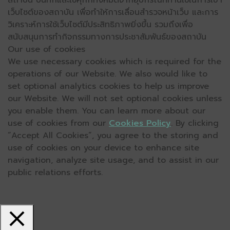
สถาบัน บันทึกและใช้คุกกี้ทั้งหมดจากอุปกรณ์ที่ท่านใช้ในการเข้า
เว็บไซต์ของสถาบัน เพื่อทำให้การเลื่อนสำรวจหน้าเว็บ และการ
วิเคราะห์การใช้เว็บไซต์มีประสิทธิภาพยิ่งขึ้น รวมถึงเพื่อ
สนับสนุนการทำกิจกรรมทางการประชาสัมพันธ์ของสถาบัน
Our use of cookies
We use necessary cookies which is required for the
operations of our Website. We also would like to
set optional analytics cookies to help us improve
our Website. We will not set optional cookies unless
you enable them. You can learn more about our
use of cookies from our
Cookies Policy
. By clicking
“Accept All Cookies”, you agree to the storing and
use of cookies on your device to enhance site
navigation, analyze site usage, and to assist in our
public relations efforts.