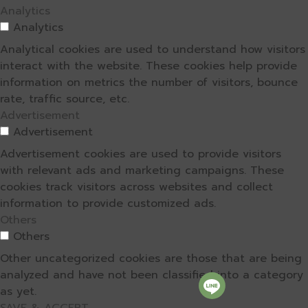
Analytics
Analytics
Analytical cookies are used to understand how visitors
interact with the website. These cookies help provide
information on metrics the number of visitors, bounce
rate, traffic source, etc.
Advertisement
Advertisement
Advertisement cookies are used to provide visitors
with relevant ads and marketing campaigns. These
cookies track visitors across websites and collect
information to provide customized ads.
Others
Others
Other uncategorized cookies are those that are being
analyzed and have not been classified into a category
as yet.