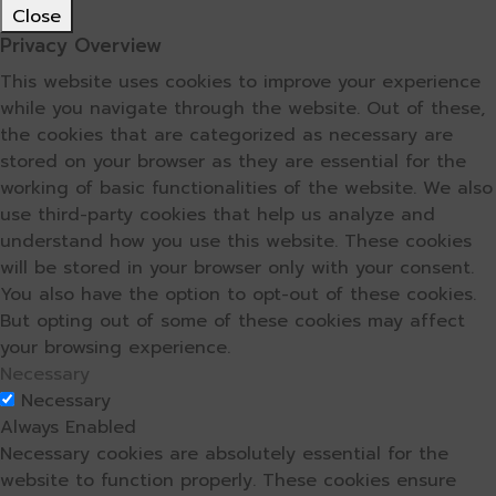
Close
Privacy Overview
This website uses cookies to improve your experience
while you navigate through the website. Out of these,
the cookies that are categorized as necessary are
stored on your browser as they are essential for the
working of basic functionalities of the website. We also
use third-party cookies that help us analyze and
understand how you use this website. These cookies
will be stored in your browser only with your consent.
You also have the option to opt-out of these cookies.
But opting out of some of these cookies may affect
your browsing experience.
Necessary
Necessary
Always Enabled
Necessary cookies are absolutely essential for the
website to function properly. These cookies ensure