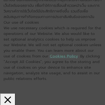
สถาบัน บันทึกและใช้คุกกี้ทั้งหมดจากอุปกรณ์ที่ท่านใช้ในการเข้า
เว็บไซต์ของสถาบัน เพื่อทำให้การเลื่อนสำรวจหน้าเว็บ และการ
วิเคราะห์การใช้เว็บไซต์มีประสิทธิภาพยิ่งขึ้น รวมถึงเพื่อ
สนับสนุนการทำกิจกรรมทางการประชาสัมพันธ์ของสถาบัน
Our use of cookies
We use necessary cookies which is required for the
operations of our Website. We also would like to
set optional analytics cookies to help us improve
our Website. We will not set optional cookies unless
you enable them. You can learn more about our
use of cookies from our
Cookies Policy
. By clicking
“Accept All Cookies”, you agree to the storing and
use of cookies on your device to enhance site
navigation, analyze site usage, and to assist in our
public relations efforts.