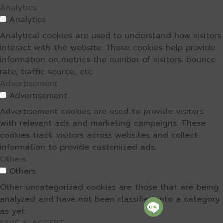
Analytics
Analytics
Analytical cookies are used to understand how visitors
interact with the website. These cookies help provide
information on metrics the number of visitors, bounce
rate, traffic source, etc.
Advertisement
Advertisement
Advertisement cookies are used to provide visitors
with relevant ads and marketing campaigns. These
cookies track visitors across websites and collect
information to provide customized ads.
Others
Others
Other uncategorized cookies are those that are being
analyzed and have not been classified into a category
as yet.