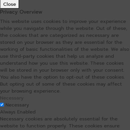
Close
Privacy Overview
This website uses cookies to improve your experience
while you navigate through the website. Out of these,
the cookies that are categorized as necessary are
stored on your browser as they are essential for the
working of basic functionalities of the website. We also
use third-party cookies that help us analyze and
understand how you use this website. These cookies
will be stored in your browser only with your consent.
You also have the option to opt-out of these cookies.
But opting out of some of these cookies may affect
your browsing experience.
Necessary
Necessary
Always Enabled
Necessary cookies are absolutely essential for the
website to function properly. These cookies ensure