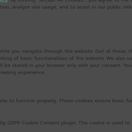
licy
. By clicking “Accept All Cookies”, you agree to the
on, analyze site usage, and to assist in our public relat
hile you navigate through the website. Out of these, t
rking of basic functionalities of the website. We also u
l be stored in your browser only with your consent. You
rowsing experience.
ite to function properly. These cookies ensure basic fun
t by GDPR Cookie Consent plugin. The cookie is used to 