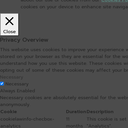
about our use of cookies from our
Cookies Po
cookies on your device to enhance site navigati
Close
Privacy Overview
This website uses cookies to improve your experience w
stored on your browser as they are essential for the wo
understand how you use this website. These cookies wil
opting out of some of these cookies may affect your b
Necessary
Necessary
Always Enabled
Necessary cookies are absolutely essential for the webs
anonymously.
Cookie
Duration
Description
cookielawinfo-checbox-
11
This cookie is se
analytics
months
"Analytics".