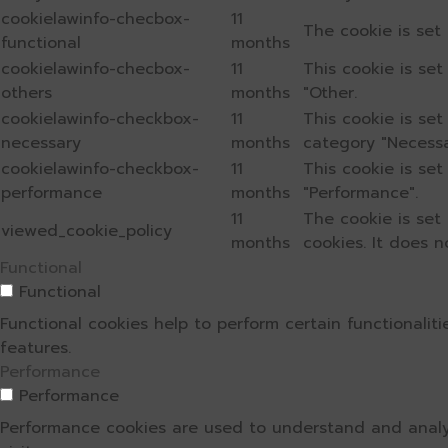
cookielawinfo-checbox-
11
The cookie is set
functional
months
cookielawinfo-checbox-
11
This cookie is se
others
months
"Other.
cookielawinfo-checkbox-
11
This cookie is se
necessary
months
category "Necessa
cookielawinfo-checkbox-
11
This cookie is se
performance
months
"Performance".
11
The cookie is set
viewed_cookie_policy
months
cookies. It does n
Functional
Functional
Functional cookies help to perform certain functionalit
features.
Performance
Performance
Performance cookies are used to understand and analyz