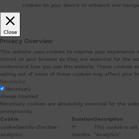
cookies on your device to enhance site navigati
Close
Privacy Overview
This website uses cookies to improve your experience w
stored on your browser as they are essential for the wo
understand how you use this website. These cookies wil
opting out of some of these cookies may affect your b
Necessary
Necessary
Always Enabled
Necessary cookies are absolutely essential for the webs
anonymously.
Cookie
Duration
Description
cookielawinfo-checbox-
11
This cookie is se
analytics
months
"Analytics".