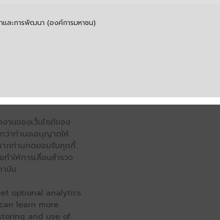
รค้าและการพัฒนา (องค์การมหาชน)
รทำงานของเว็บไซต์ของ
จนกว่าท่านจะอนุญาตให้
หากท่านกดยอมรับคุกกี้
่อทำให้การเลื่อนสำรวจ
ถาบัน
et optional analytics
 can learn more
 storing and use of