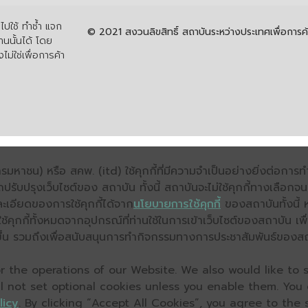
ปใช้ ทำซ้ำ แจก
© 2021 สงวนลิขสิทธิ์ สถาบันระหว่างประเทศเพื่อกา
นนั้นได้ โดย
ไม่ใช่เพื่อการค้า
มหาชน) หรือ สคพ. (itd) ใช้คุกกี้ที่มีความจำเป็นอย่างยิ่งต่อกา
ถปรับปรุงเว็บไซต์ของ สถาบัน ทั้งนี้ สถาบันจะไม่ใช้คุกกี้ทางเลือก
ะเอียดของการใช้คุกกี้ได้จาก
นโยบายการใช้คุกกี้
ของสถาบันทั้งนี้ 
คุกกี้ทั้งหมดจากอุปกรณ์ที่ท่านใช้ในการเข้าเว็บไซต์ของสถาบัน เพื
ิ่งขึ้น รวมถึงเพื่อสนับสนุนการทำกิจกรรมทางการประชาสัมพันธ์ของส
 the operations of our Website. We also would like to s
ll not set optional cookies unless you enable them. You
licy
. By clicking “Accept All Cookies”, you agree to the