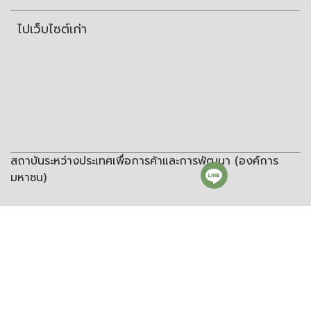
ไปเว็บไซต์เก่า
สถาบันระหว่างประเทศเพื่อการค้าและการพัฒนา (องค์การ
มหาชน)
สถาบันระหว่างประเทศเพื่อการค้าและการพัฒนา
(องค์การมหาชน)
ชั้น 8 อาคารวิทยพัฒนา จุฬาลงกรณ์มหาวิทยาลัย ซอยจุฬา 12 ถนน
พญาไท แขวงวังใหม่ เขตปทุมวัน กรุงเทพฯ 10330