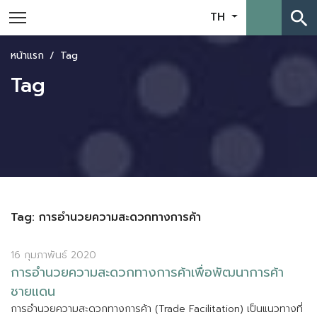
search
TH
หน้าแรก
Tag
Tag
Tag: การอำนวยความสะดวกทางการค้า
16 กุมภาพันธ์ 2020
ก
า
ร
อ
น
ว
ย
ค
ว
า
ม
ส
ะ
ด
ว
ก
ท
า
ง
ก
า
ร
ค
า
เ
พ
อ
พ
ฒ
น
า
ก
า
ร
ค
า
ช
า
ย
แ
ด
น
ก
า
ร
อ
น
ว
ย
ค
ว
า
ม
ส
ะ
ด
ว
ก
ท
า
ง
ก
า
ร
ค
า
(
T
r
a
d
e
F
a
c
i
l
i
t
a
t
i
o
n
)
เ
ป
น
แ
น
ว
ท
า
ง
ท