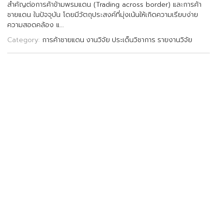
ส
ค
ญ
ต
อ
ก
า
ร
ค
า
ข
า
ม
พ
ร
ม
แ
ด
น
(
T
r
a
d
i
n
g
a
c
r
o
s
s
b
o
r
d
e
r
)
แ
ล
ะ
ก
า
ร
ค
า
ช
า
ย
แ
ด
น
ใ
น
ป
จ
จ
บ
น
โ
ด
ย
ม
ว
ต
ถ
ป
ร
ะ
ส
ง
ค
ท
ม
ง
เ
น
น
ใ
ห
เ
ก
ด
ค
ว
า
ม
เ
ร
ย
บ
ง
า
ย
ค
ว
า
ม
ส
อ
ด
ค
ล
อ
ง
แ
.
.
.
Category:
การค้าชายแดน
งานวิจัย
ประเด็นวิชาการ
รายงานวิจัย