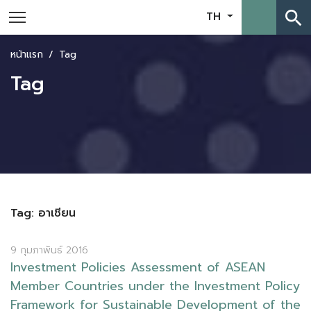
search
TH
หน้าแรก
Tag
Tag
Tag: อาเชียน
9 กุมภาพันธ์ 2016
I
n
v
e
s
t
m
e
n
t
P
o
l
i
c
i
e
s
A
s
s
e
s
s
m
e
n
t
o
f
A
S
E
A
N
M
e
m
b
e
r
C
o
u
n
t
r
i
e
s
u
n
d
e
r
t
h
e
I
n
v
e
s
t
m
e
n
t
P
o
l
i
c
y
F
r
a
m
e
w
o
r
k
f
o
r
S
u
s
t
a
i
n
a
b
l
e
D
e
v
e
l
o
p
m
e
n
t
o
f
t
h
e