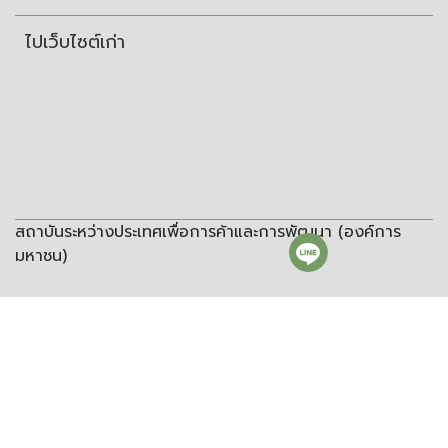
ไปเว็บไซต์เก่า
สถาบันระหว่างประเทศเพื่อการค้าและการพัฒนา (องค์การ
มหาชน)
สถาบันระหว่างประเทศเพื่อการค้าและการพัฒนา
(องค์การมหาชน)
ชั้น 8 อาคารวิทยพัฒนา จุฬาลงกรณ์มหาวิทยาลัย ซอยจุฬา 12 ถนน
พญาไท แขวงวังใหม่ เขตปทุมวัน กรุงเทพฯ 10330