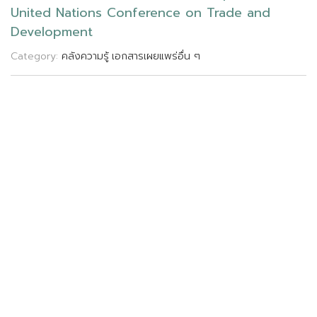
U
n
i
t
e
d
N
a
t
i
o
n
s
C
o
n
f
e
r
e
n
c
e
o
n
T
r
a
d
e
a
n
d
D
e
v
e
l
o
p
m
e
n
t
Category:
คลังความรู้
เอกสารเผยแพร่อื่น ๆ