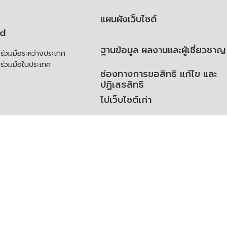
แผนผังเว็บไซต์
td
ฐานข้อมูล ผลงานและผู้เชี่ยวชาญ
่วมมือระหว่างประเทศ
ร่วมมือในประเทศ
ช่องทางการขอสิทธิ แก้ไข และ
ปฏิเสธสิทธิ
ไปเว็บไซต์เก่า
ความคิดเห็น
ย
้สิทธิของเจ้าของข้อมูลส่วน
ิ่มเติม
ูลเปิด (Open Dataset)