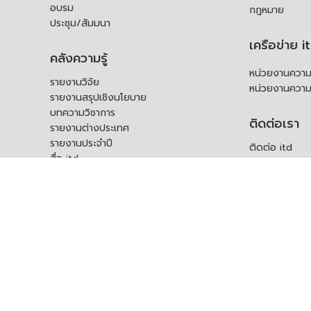
อบรม
กฎหมาย
ประชุม/สัมมนา
เครือข่าย i
คลังความรู้
หน่วยงานความร
รายงานวิจัย
หน่วยงานความ
รายงานสรุปเชิงนโยบาย
บทความวิชาการ
ติดต่อเรา
รายงานต่างประเทศ
รายงานประจำปี
ติดต่อ itd
สื่อ itd
ร้องเรียน
เอกสารเผยแพร่อื่น ๆ
ช่องทางรับฟัง
คำถามที่พบบ่อ
แบบคำร้องขอใช
บุคคล
สอบถามข้อมูลเพ
ร้องขอชุดข้อม