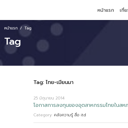
หน้าแรก
เกี่
หน้าแรก
Tag
Tag
Tag: ไทย-เมียนมา
25 มิถุนายน 2014
โ
อ
ก
า
ส
ก
า
ร
ล
ง
ท
น
ข
อ
ง
อ
ต
ส
า
ห
ก
ร
ร
ม
ไ
ท
ย
ใ
น
ส
ห
Category:
คลังความรู้
สื่อ itd