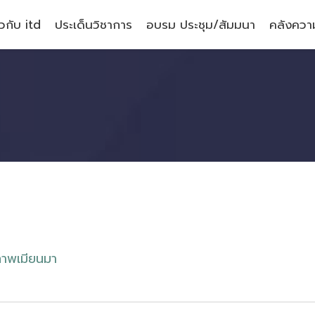
ยวกับ itd
ประเด็นวิชาการ
อบรม ประชุม/สัมมนา
คลังความ
ภ
า
พ
เ
ม
ย
น
ม
า