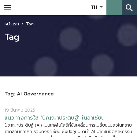
search
TH
หน้าแรก
Tag
Tag
Tag: AI Governance
19 มีนาคม 2025
แ
น
ว
ท
า
ง
ก
า
ร
ใ
ช
‘
ป
ญ
ญ
า
ป
ร
ะ
ด
ษ
ฐ
’
ใ
น
อ
า
เ
ซ
ย
น
ป
ญ
ญ
า
ป
ร
ะ
ด
ษ
ฐ
(
A
I
)
เ
ป
น
เ
ท
ค
โ
น
โ
ล
ย
ท
ข
บ
เ
ค
ล
อ
น
ก
า
ร
เ
ป
ล
ย
น
แ
ป
ล
ง
ใ
น
ห
ล
า
ย
ภ
า
ค
ส
ว
น
ท
ว
โ
ล
ก
ร
ว
ม
ท
ง
อ
า
เ
ซ
ย
น
ซ
ง
ป
จ
จ
บ
น
ไ
ด
น
A
I
ม
า
ใ
ช
ใ
น
อ
ต
ส
า
ห
ก
ร
ร
ม