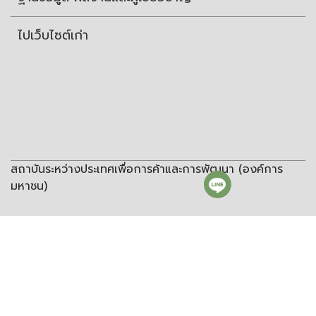
ไปเว็บไซต์เก่า
สถาบันระหว่างประเทศเพื่อการค้าและการพัฒนา (องค์การ
มหาชน)
สถาบันระหว่างประเทศเพื่อการค้าและการพัฒนา
(องค์การมหาชน)
ชั้น 8 อาคารวิทยพัฒนา จุฬาลงกรณ์มหาวิทยาลัย ซอยจุฬา 12 ถนน
พญาไท แขวงวังใหม่ เขตปทุมวัน กรุงเทพฯ 10330