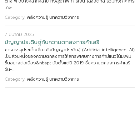
ต
า
ง
ๆ
อ
ย
า
ง
ห
ล
า
ก
ห
ล
า
ย
ท
ง
ส
ข
ภ
า
พ
ก
า
ร
เ
ง
น
โ
ล
จ
ส
ต
ก
ส
ร
ว
ม
ท
ง
ภ
า
ค
ก
า
ร
เ
ก
ษ
.
.
.
Category:
คลังความรู้
บทความวิชาการ
7 มีนาคม 2025
ป
ญ
ญ
า
ป
ร
ะ
ด
ษ
ฐ
ก
บ
ค
ว
า
ม
ต
ก
ล
ง
ก
า
ร
ค
า
เ
ส
ร
ก
า
ร
บ
ร
ร
จ
ป
ร
ะ
เ
ด
น
เ
ก
ย
ว
ก
บ
ป
ญ
ญ
า
ป
ร
ะ
ด
ษ
ฐ
(
A
r
t
i
f
c
i
a
l
i
n
t
e
l
l
i
g
e
n
c
e
:
A
I
)
เ
ป
น
ส
ว
น
ห
น
ง
ข
อ
ง
ค
ว
า
ม
ต
ก
ล
ง
ก
า
ร
ใ
ห
ส
ท
ธ
พ
เ
ศ
ษ
ท
า
ง
ก
า
ร
ค
า
ม
แ
น
ว
โ
น
ม
เ
พ
ม
ข
น
อ
ย
า
ง
ต
อ
เ
น
อ
ง
&
n
b
s
p
;
น
บ
ต
ง
แ
ต
ป
2
0
1
9
ซ
ง
ค
ว
า
ม
ต
ก
ล
ง
ก
า
ร
ค
า
เ
ส
ร
จ
น
-
.
.
.
Category:
คลังความรู้
บทความวิชาการ