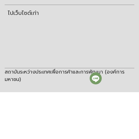
ไปเว็บไซต์เก่า
สถาบันระหว่างประเทศเพื่อการค้าและการพัฒนา (องค์การ
มหาชน)
สถาบันระหว่างประเทศเพื่อการค้าและการพัฒนา
(องค์การมหาชน)
ชั้น 8 อาคารวิทยพัฒนา จุฬาลงกรณ์มหาวิทยาลัย ซอยจุฬา 12 ถนน
พญาไท แขวงวังใหม่ เขตปทุมวัน กรุงเทพฯ 10330