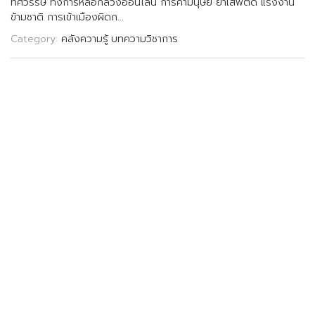
ท
ศ
ว
ร
ร
ษ
ท
ง
ก
า
ร
ห
ล
อ
ก
ล
ว
ง
อ
อ
น
ไ
ล
น
ก
า
ร
ค
า
ม
น
ษ
ย
ย
า
เ
ส
พ
ต
ด
แ
ร
ง
ง
า
น
ข
า
ม
ช
า
ต
ก
า
ร
เ
ข
า
เ
ม
อ
ง
ผ
ด
ก
.
.
.
Category:
คลังความรู้
บทความวิชาการ