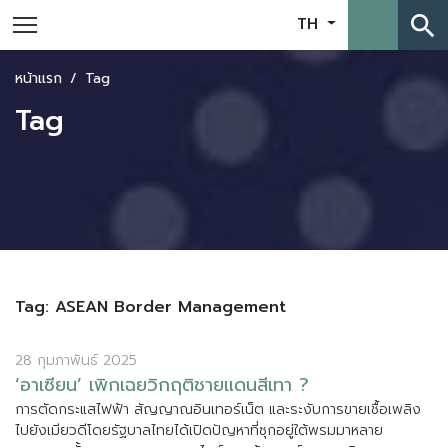
search
TH
หน้าแรก
Tag
Tag
Tag: ASEAN Border Management
28 กุมภาพันธ์ 2025
‘
อ
า
เ
ซ
ย
น
’
เ
พ
ก
เ
ฉ
ย
ว
ก
ฤ
ต
ช
า
ย
แ
ด
น
ส
เ
ท
า
?
ก
า
ร
ต
ด
ก
ร
ะ
แ
ส
ไ
ฟ
ฟ
า
ส
ญ
ญ
า
ณ
อ
น
เ
ท
อ
ร
เ
น
ต
แ
ล
ะ
ร
ะ
ง
บ
ก
า
ร
ข
า
ย
เ
ช
อ
เ
พ
ล
ง
ไ
ป
ย
ง
เ
ม
ย
ว
ด
โ
ด
ย
ร
ฐ
บ
า
ล
ไ
ท
ย
ไ
ด
เ
ป
ด
ป
ญ
ห
า
ท
ซ
ก
อ
ย
ใ
ต
พ
ร
ม
ม
า
ห
ล
า
ย