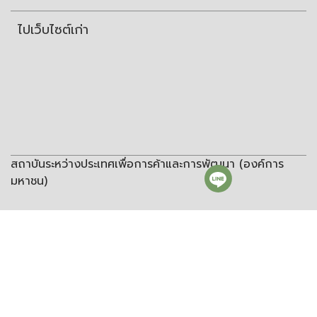
ไปเว็บไซต์เก่า
สถาบันระหว่างประเทศเพื่อการค้าและการพัฒนา (องค์การ
มหาชน)
สถาบันระหว่างประเทศเพื่อการค้าและการพัฒนา
(องค์การมหาชน)
ชั้น 8 อาคารวิทยพัฒนา จุฬาลงกรณ์มหาวิทยาลัย ซอยจุฬา 12 ถนน
พญาไท แขวงวังใหม่ เขตปทุมวัน กรุงเทพฯ 10330