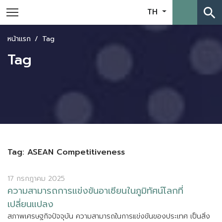
search
TH
หน้าแรก
Tag
Tag
Tag: ASEAN Competitiveness
17 กรกฎาคม 2025
ค
ว
า
ม
ส
า
ม
า
ร
ถ
ก
า
ร
แ
ข
ง
ข
น
อ
า
เ
ซ
ย
น
ใ
น
ภ
ม
ท
ศ
น
โ
ล
ก
ท
เ
ป
ล
ย
น
แ
ป
ล
ง
ส
ภ
า
พ
เ
ศ
ร
ษ
ฐ
ก
จ
ป
จ
จ
บ
น
ค
ว
า
ม
ส
า
ม
า
ร
ถ
ใ
น
ก
า
ร
แ
ข
ง
ข
น
ข
อ
ง
ป
ร
ะ
เ
ท
ศ
เ
ป
น
ส
ง