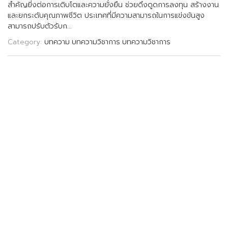
ส
ค
ญ
ย
ง
ต
อ
ก
า
ร
เ
ต
บ
โ
ต
แ
ล
ะ
ค
ว
า
ม
ย
ง
ย
น
ช
ว
ย
ด
ง
ด
ด
ก
า
ร
ล
ง
ท
น
ส
ร
า
ง
ง
า
น
แ
ล
ะ
ย
ก
ร
ะ
ด
บ
ค
ณ
ภ
า
พ
ช
ว
ต
ป
ร
ะ
เ
ท
ศ
ท
ม
ค
ว
า
ม
ส
า
ม
า
ร
ถ
ใ
น
ก
า
ร
แ
ข
ง
ข
น
ส
ง
ส
า
ม
า
ร
ถ
ป
ร
บ
ต
ว
ร
บ
ก
.
.
.
Category:
บทความ
บทความวิชาการ
บทความวิชาการ