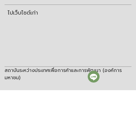
ไปเว็บไซต์เก่า
สถาบันระหว่างประเทศเพื่อการค้าและการพัฒนา (องค์การ
มหาชน)
สถาบันระหว่างประเทศเพื่อการค้าและการพัฒนา
(องค์การมหาชน)
ชั้น 8 อาคารวิทยพัฒนา จุฬาลงกรณ์มหาวิทยาลัย ซอยจุฬา 12 ถนน
พญาไท แขวงวังใหม่ เขตปทุมวัน กรุงเทพฯ 10330