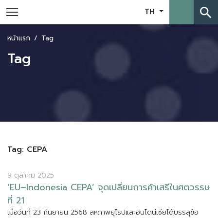
search
TH
หน้าแรก
Tag
Tag
Tag: CEPA
9 ตุลาคม 2025
‘
E
U
–
I
n
d
o
n
e
s
i
a
C
E
P
A
’
จ
ด
เ
ป
ล
ย
น
ก
า
ร
ค
า
เ
ส
ร
ใ
น
ศ
ต
ว
ร
ร
ษ
ท
2
1
เ
ม
อ
ว
น
ท
2
3
ก
น
ย
า
ย
น
2
5
6
8
ส
ห
ภ
า
พ
ย
โ
ร
ป
แ
ล
ะ
อ
น
โ
ด
น
เ
ซ
ย
ไ
ด
บ
ร
ร
ล
ข
อ