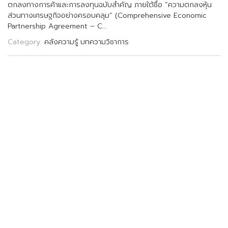
ต
ก
ล
ง
ท
า
ง
ก
า
ร
ค
า
แ
ล
ะ
ก
า
ร
ล
ง
ท
น
ฉ
บ
บ
ส
ค
ญ
ภ
า
ย
ใ
ต
ช
อ
“
ค
ว
า
ม
ต
ก
ล
ง
ห
น
ส
ว
น
ท
า
ง
เ
ศ
ร
ษ
ฐ
ก
จ
อ
ย
า
ง
ค
ร
อ
บ
ค
ล
ม
”
(
C
o
m
p
r
e
h
e
n
s
i
v
e
E
c
o
n
o
m
i
c
P
a
r
t
n
e
r
s
h
i
p
A
g
r
e
e
m
e
n
t
–
C
.
.
.
Category:
คลังความรู้
บทความวิชาการ