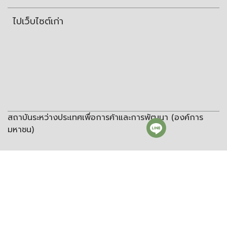
ไปเว็บไซต์เก่า
สถาบันระหว่างประเทศเพื่อการค้าและการพัฒนา (องค์การ
มหาชน)
สถาบันระหว่างประเทศเพื่อการค้าและการพัฒนา
(องค์การมหาชน)
ชั้น 8 อาคารวิทยพัฒนา จุฬาลงกรณ์มหาวิทยาลัย ซอยจุฬา 12 ถนน
พญาไท แขวงวังใหม่ เขตปทุมวัน กรุงเทพฯ 10330