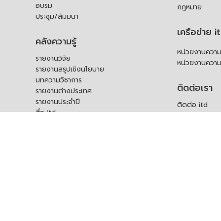
อบรม
กฎหมาย
ประชุม/สัมมนา
เครือข่าย i
คลังความรู้
หน่วยงานความร
รายงานวิจัย
หน่วยงานความ
รายงานสรุปเชิงนโยบาย
บทความวิชาการ
ติดต่อเรา
รายงานต่างประเทศ
รายงานประจำปี
ติดต่อ itd
สื่อ itd
ร้องเรียน
เอกสารเผยแพร่อื่น ๆ
ช่องทางรับฟัง
คำถามที่พบบ่อ
แบบคำร้องขอใช
บุคคล
สอบถามข้อมูลเพ
ร้องขอชุดข้อม