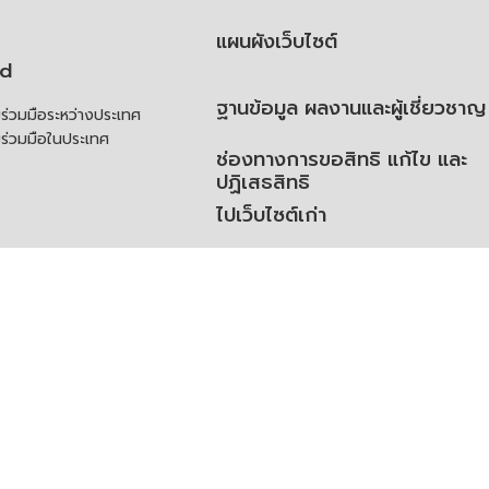
แผนผังเว็บไซต์
td
ฐานข้อมูล ผลงานและผู้เชี่ยวชาญ
่วมมือระหว่างประเทศ
ร่วมมือในประเทศ
ช่องทางการขอสิทธิ แก้ไข และ
ปฏิเสธสิทธิ
ไปเว็บไซต์เก่า
ความคิดเห็น
ย
้สิทธิของเจ้าของข้อมูลส่วน
ิ่มเติม
ูลเปิด (Open Dataset)