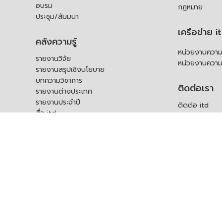
อบรม
กฎหมาย
ประชุม/สัมมนา
เครือข่าย i
คลังความรู้
หน่วยงานความร
รายงานวิจัย
หน่วยงานความ
รายงานสรุปเชิงนโยบาย
บทความวิชาการ
ติดต่อเรา
รายงานต่างประเทศ
รายงานประจำปี
ติดต่อ itd
สื่อ itd
ร้องเรียน
เอกสารเผยแพร่อื่น ๆ
ช่องทางรับฟัง
คำถามที่พบบ่อ
แบบคำร้องขอใช
บุคคล
สอบถามข้อมูลเพ
ร้องขอชุดข้อม