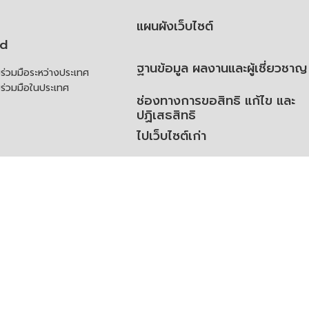
แผนผังเว็บไซต์
td
ฐานข้อมูล ผลงานและผู้เชี่ยวชาญ
่วมมือระหว่างประเทศ
ร่วมมือในประเทศ
ช่องทางการขอสิทธิ แก้ไข และ
ปฏิเสธสิทธิ
ไปเว็บไซต์เก่า
ความคิดเห็น
ย
้สิทธิของเจ้าของข้อมูลส่วน
ิ่มเติม
ูลเปิด (Open Dataset)