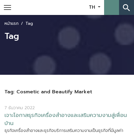
search
TH
หน้าแรก
Tag
Tag
Tag: Cosmetic and Beautify Market
7 ธันวาคม 2022
เ
จ
า
ะ
โ
อ
ก
า
ส
ธ
ร
ก
จ
เ
ค
ร
อ
ง
ส
อ
า
ง
แ
ล
ะ
เ
ส
ร
ม
ค
ว
า
ม
ง
า
ม
ส
เ
พ
อ
น
บ
า
น
ธ
ร
ก
จ
เ
ค
ร
อ
ง
ส
อ
า
ง
แ
ล
ะ
ธ
ร
ก
จ
บ
ร
ก
า
ร
เ
ส
ร
ม
ค
ว
า
ม
ง
า
ม
เ
ป
น
ธ
ร
ก
จ
ท
ม
ม
ล
ค
า