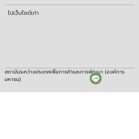
ไปเว็บไซต์เก่า
สถาบันระหว่างประเทศเพื่อการค้าและการพัฒนา (องค์การ
มหาชน)
สถาบันระหว่างประเทศเพื่อการค้าและการพัฒนา
(องค์การมหาชน)
ชั้น 8 อาคารวิทยพัฒนา จุฬาลงกรณ์มหาวิทยาลัย ซอยจุฬา 12 ถนน
พญาไท แขวงวังใหม่ เขตปทุมวัน กรุงเทพฯ 10330