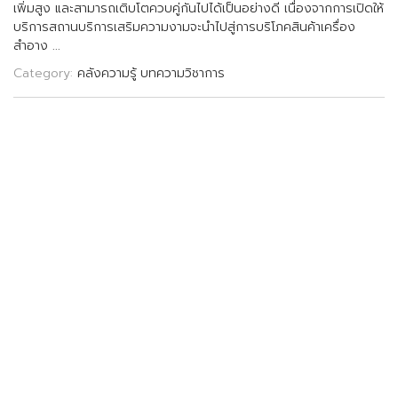
เ
พ
ม
ส
ง
แ
ล
ะ
ส
า
ม
า
ร
ถ
เ
ต
บ
โ
ต
ค
ว
บ
ค
ก
น
ไ
ป
ไ
ด
เ
ป
น
อ
ย
า
ง
ด
เ
น
อ
ง
จ
า
ก
ก
า
ร
เ
ป
ด
ใ
ห
บ
ร
ก
า
ร
ส
ถ
า
น
บ
ร
ก
า
ร
เ
ส
ร
ม
ค
ว
า
ม
ง
า
ม
จ
ะ
น
ไ
ป
ส
ก
า
ร
บ
ร
โ
ภ
ค
ส
น
ค
า
เ
ค
ร
อ
ง
ส
อ
า
ง
.
.
.
Category:
คลังความรู้
บทความวิชาการ