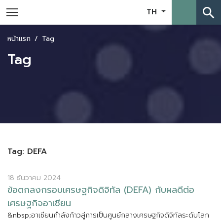
search
TH
หน้าแรก
Tag
Tag
Tag: DEFA
18 ธันวาคม 2024
ข
อ
ต
ก
ล
ง
ก
ร
อ
บ
เ
ศ
ร
ษ
ฐ
ก
จ
ด
จ
ท
ล
(
D
E
F
A
)
ก
บ
ผ
ล
ด
ต
อ
เ
ศ
ร
ษ
ฐ
ก
จ
อ
า
เ
ซ
ย
น
&
n
b
s
p
;
อ
า
เ
ซ
ย
น
ก
ล
ง
ก
า
ว
ส
ก
า
ร
เ
ป
น
ศ
น
ย
ก
ล
า
ง
เ
ศ
ร
ษ
ฐ
ก
จ
ด
จ
ท
ล
ร
ะ
ด
บ
โ
ล
ก