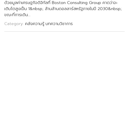
ด
ว
ย
ม
ล
ค
า
เ
ศ
ร
ษ
ฐ
ก
จ
ด
จ
ท
ล
ท
B
o
s
t
o
n
C
o
n
s
u
l
t
i
n
g
G
r
o
u
p
ค
า
ด
ว
า
จ
ะ
เ
ต
บ
โ
ต
ส
ง
เ
ป
น
1
&
n
b
s
p
;
ล
า
น
ล
า
น
ด
อ
ล
ล
า
ร
ส
ห
ร
ฐ
ภ
า
ย
ใ
น
ป
2
0
3
0
&
n
b
s
p
;
ข
ณ
ะ
ท
ก
า
ร
เ
ด
น
.
.
.
Category:
คลังความรู้
บทความวิชาการ