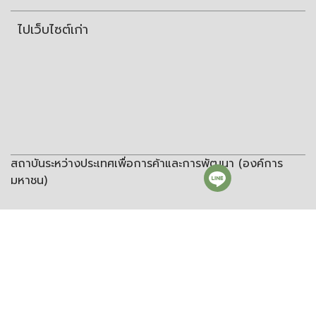
ไปเว็บไซต์เก่า
สถาบันระหว่างประเทศเพื่อการค้าและการพัฒนา (องค์การ
มหาชน)
สถาบันระหว่างประเทศเพื่อการค้าและการพัฒนา
(องค์การมหาชน)
ชั้น 8 อาคารวิทยพัฒนา จุฬาลงกรณ์มหาวิทยาลัย ซอยจุฬา 12 ถนน
พญาไท แขวงวังใหม่ เขตปทุมวัน กรุงเทพฯ 10330