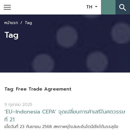
search
TH
หน้าแรก
Tag
Tag
Tag: Free Trade Agreement
9 ตุลาคม 2025
‘
E
U
–
I
n
d
o
n
e
s
i
a
C
E
P
A
’
จ
ด
เ
ป
ล
ย
น
ก
า
ร
ค
า
เ
ส
ร
ใ
น
ศ
ต
ว
ร
ร
ษ
ท
2
1
เ
ม
อ
ว
น
ท
2
3
ก
น
ย
า
ย
น
2
5
6
8
ส
ห
ภ
า
พ
ย
โ
ร
ป
แ
ล
ะ
อ
น
โ
ด
น
เ
ซ
ย
ไ
ด
บ
ร
ร
ล
ข
อ