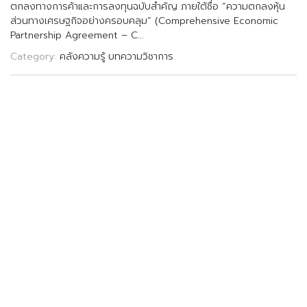
ต
ก
ล
ง
ท
า
ง
ก
า
ร
ค
า
แ
ล
ะ
ก
า
ร
ล
ง
ท
น
ฉ
บ
บ
ส
ค
ญ
ภ
า
ย
ใ
ต
ช
อ
“
ค
ว
า
ม
ต
ก
ล
ง
ห
น
ส
ว
น
ท
า
ง
เ
ศ
ร
ษ
ฐ
ก
จ
อ
ย
า
ง
ค
ร
อ
บ
ค
ล
ม
”
(
C
o
m
p
r
e
h
e
n
s
i
v
e
E
c
o
n
o
m
i
c
P
a
r
t
n
e
r
s
h
i
p
A
g
r
e
e
m
e
n
t
–
C
.
.
.
Category:
คลังความรู้
บทความวิชาการ