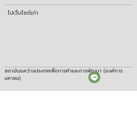
ไปเว็บไซต์เก่า
สถาบันระหว่างประเทศเพื่อการค้าและการพัฒนา (องค์การ
มหาชน)
สถาบันระหว่างประเทศเพื่อการค้าและการพัฒนา
(องค์การมหาชน)
ชั้น 8 อาคารวิทยพัฒนา จุฬาลงกรณ์มหาวิทยาลัย ซอยจุฬา 12 ถนน
พญาไท แขวงวังใหม่ เขตปทุมวัน กรุงเทพฯ 10330