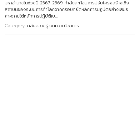
ม
ห
า
อ
น
า
จ
ใ
น
ช
ว
ง
ป
2
5
6
7
-
2
5
6
9
ก
ล
ง
ส
ะ
ท
อ
น
ก
า
ร
ป
ร
บ
โ
ค
ร
ง
ส
ร
า
ง
เ
ช
ง
ส
ถ
า
บ
น
ข
อ
ง
ร
ะ
บ
บ
ก
า
ร
ค
า
โ
ล
ก
จ
า
ก
ก
ร
อ
บ
ท
ย
ด
ห
ล
ก
ก
า
ร
ป
ฏ
บ
ต
อ
ย
า
ง
เ
ส
ม
อ
ภ
า
ค
ภ
า
ย
ใ
ต
ห
ล
ก
ก
า
ร
ป
ฏ
บ
ต
เ
ย
.
.
.
Category:
คลังความรู้
บทความวิชาการ