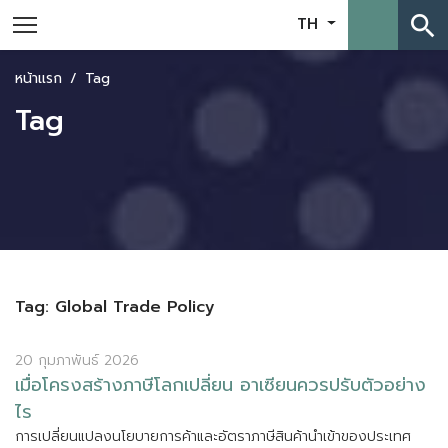
search
TH
หน้าแรก
Tag
Tag
Tag: Global Trade Policy
20 กุมภาพันธ์ 2026
เ
ม
อ
โ
ค
ร
ง
ส
ร
า
ง
ภ
า
ษ
โ
ล
ก
เ
ป
ล
ย
น
อ
า
เ
ซ
ย
น
ค
ว
ร
ป
ร
บ
ต
ว
อ
ย
า
ง
ไ
ร
ก
า
ร
เ
ป
ล
ย
น
แ
ป
ล
ง
น
โ
ย
บ
า
ย
ก
า
ร
ค
า
แ
ล
ะ
อ
ต
ร
า
ภ
า
ษ
ส
น
ค
า
น
เ
ข
า
ข
อ
ง
ป
ร
ะ
เ
ท
ศ