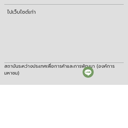
ไปเว็บไซต์เก่า
สถาบันระหว่างประเทศเพื่อการค้าและการพัฒนา (องค์การ
มหาชน)
สถาบันระหว่างประเทศเพื่อการค้าและการพัฒนา
(องค์การมหาชน)
ชั้น 8 อาคารวิทยพัฒนา จุฬาลงกรณ์มหาวิทยาลัย ซอยจุฬา 12 ถนน
พญาไท แขวงวังใหม่ เขตปทุมวัน กรุงเทพฯ 10330