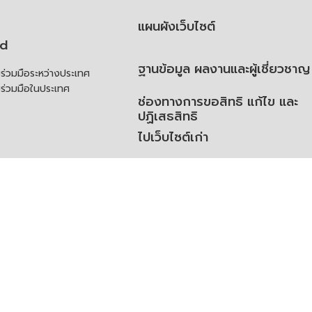
แผนผังเว็บไซต์
td
ฐานข้อมูล ผลงานและผู้เชี่ยวชาญ
่วมมือระหว่างประเทศ
ร่วมมือในประเทศ
ช่องทางการขอสิทธิ แก้ไข และ
ปฏิเสธสิทธิ
ไปเว็บไซต์เก่า
ความคิดเห็น
ย
้สิทธิของเจ้าของข้อมูลส่วน
ิ่มเติม
ูลเปิด (Open Dataset)