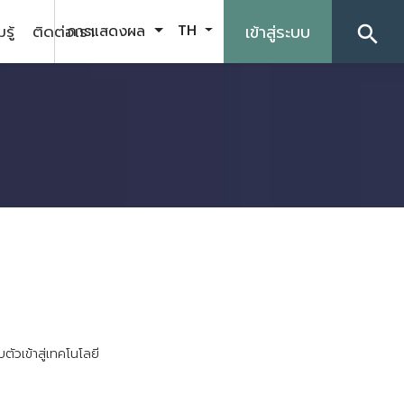
รู้
ติดต่อเรา
เข้าสู่ระบบ
การแสดงผล
TH
search
บ
ต
ว
เ
ข
า
ส
เ
ท
ค
โ
น
โ
ล
ย