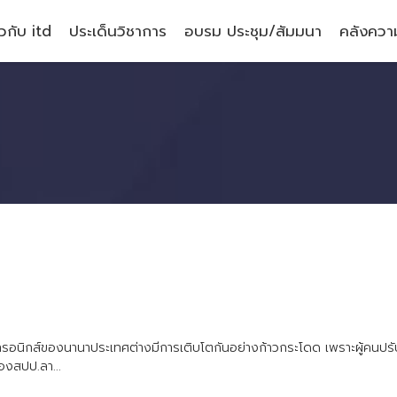
ยวกับ itd
ประเด็นวิชาการ
อบรม ประชุม/สัมมนา
คลังความ
ท
ร
อ
น
ก
ส
ข
อ
ง
น
า
น
า
ป
ร
ะ
เ
ท
ศ
ต
า
ง
ม
ก
า
ร
เ
ต
บ
โ
ต
ก
น
อ
ย
า
ง
ก
า
ว
ก
ร
ะ
โ
ด
ด
เ
พ
ร
า
ะ
ผ
ค
น
ป
ร
อ
ง
ส
ป
ป
.
ล
า
.
.
.