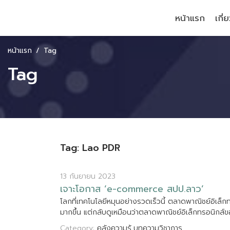
หน้าแรก
เกี่
หน้าแรก
Tag
Tag
Tag: Lao PDR
13 กันยายน 2023
เ
จ
า
ะ
โ
อ
ก
า
ส
‘
e
-
c
o
m
m
e
r
c
e
ส
ป
ป
.
ล
า
ว
’
โ
ล
ก
ท
เ
ท
ค
โ
น
โ
ล
ย
ห
ม
น
อ
ย
า
ง
ร
ว
ด
เ
ร
ว
น
ต
ล
า
ด
พ
า
ณ
ช
ย
อ
เ
ล
ก
ม
า
ก
ข
น
แ
ต
ก
ล
บ
ด
เ
ห
ม
อ
น
ว
า
ต
ล
า
ด
พ
า
ณ
ช
ย
อ
เ
ล
ก
ท
ร
อ
น
ก
ส
ข
Category:
คลังความรู้
บทความวิชาการ