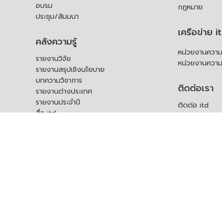
อบรม
กฎหมาย
ประชุม/สัมมนา
เครือข่าย i
คลังความรู้
หน่วยงานความร
รายงานวิจัย
หน่วยงานความ
รายงานสรุปเชิงนโยบาย
บทความวิชาการ
ติดต่อเรา
รายงานต่างประเทศ
รายงานประจำปี
ติดต่อ itd
สื่อ itd
ร้องเรียน
เอกสารเผยแพร่อื่น ๆ
ช่องทางรับฟัง
คำถามที่พบบ่อ
แบบคำร้องขอใช
บุคคล
สอบถามข้อมูลเพ
ร้องขอชุดข้อม