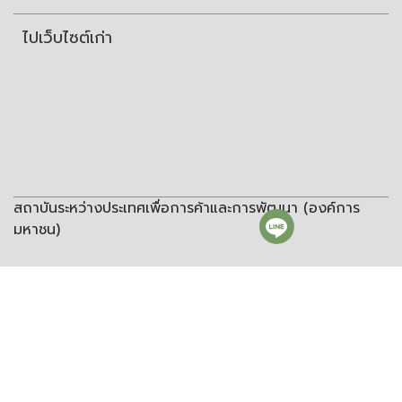
ไปเว็บไซต์เก่า
สถาบันระหว่างประเทศเพื่อการค้าและการพัฒนา (องค์การ
มหาชน)
สถาบันระหว่างประเทศเพื่อการค้าและการพัฒนา
(องค์การมหาชน)
ชั้น 8 อาคารวิทยพัฒนา จุฬาลงกรณ์มหาวิทยาลัย ซอยจุฬา 12 ถนน
พญาไท แขวงวังใหม่ เขตปทุมวัน กรุงเทพฯ 10330