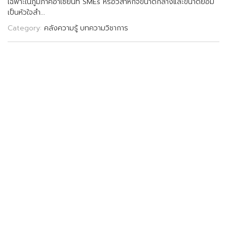
เ
ฉ
พ
า
ะ
ใ
น
ภ
ม
ภ
า
ค
อ
า
เ
ซ
ย
น
ท
S
M
E
s
ห
ร
อ
ว
ส
า
ห
ก
จ
ข
น
า
ด
ก
ล
า
ง
แ
ล
ะ
ข
น
า
ด
ย
อ
ม
เ
ป
น
ห
ว
ใ
จ
ส
.
.
.
Category:
คลังความรู้
บทความวิชาการ