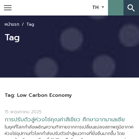
search
TH
หน้าแรก
Tag
Tag
Tag: Low Carbon Economy
15 พฤษภาคม 2025
ก
า
ร
ป
ร
บ
ต
ว
ส
ห
ว
ง
โ
ซ
ค
ณ
ค
า
ส
เ
ข
ย
ว
ศ
ก
ษ
า
จ
า
ก
ม
า
เ
ล
เ
ซ
ย
ใ
น
ย
ค
ท
โ
ล
ก
ก
ล
ง
เ
ผ
ช
ญ
ค
ว
า
ม
ท
า
ท
า
ย
จ
า
ก
ก
า
ร
เ
ป
ล
ย
น
แ
ป
ล
ง
ส
ภ
า
พ
ภ
ม
อ
า
ก
า
ศ
ห
ว
ง
โ
ซ
อ
ป
ท
า
น
ท
ว
โ
ล
ก
ก
ล
ง
ป
ร
บ
ต
ว
เ
ข
า
ส
แ
น
ว
ท
า
ง
ท
ย
ง
ย
น
ม
า
ก
ข
น
โ
ด
ย