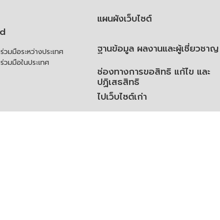
แผนผังเว็บไซต์
td
ฐานข้อมูล ผลงานและผู้เชี่ยวชาญ
่วมมือระหว่างประเทศ
ร่วมมือในประเทศ
ช่องทางการขอสิทธิ แก้ไข และ
ปฏิเสธสิทธิ
ไปเว็บไซต์เก่า
ความคิดเห็น
ย
้สิทธิของเจ้าของข้อมูลส่วน
ิ่มเติม
ูลเปิด (Open Dataset)