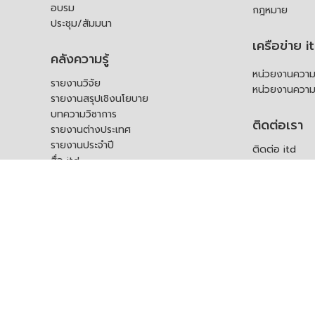
อบรม
กฎหมาย
ประชุม/สัมมนา
เครือข่าย i
คลังความรู้
หน่วยงานความร
รายงานวิจัย
หน่วยงานความ
รายงานสรุปเชิงนโยบาย
บทความวิชาการ
ติดต่อเรา
รายงานต่างประเทศ
รายงานประจำปี
ติดต่อ itd
สื่อ itd
ร้องเรียน
เอกสารเผยแพร่อื่น ๆ
ช่องทางรับฟัง
คำถามที่พบบ่อ
แบบคำร้องขอใช
บุคคล
สอบถามข้อมูลเพ
ร้องขอชุดข้อม