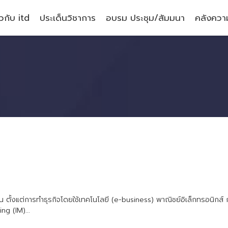
ยวกับ itd
ประเด็นวิชาการ
อบรม ประชุม/สัมมนา
คลังความ
น
ต
ง
แ
ต
ก
า
ร
ท
ธ
ร
ก
จ
โ
ด
ย
ใ
ช
เ
ท
ค
โ
น
โ
ล
ย
(
e
-
b
u
s
i
n
e
s
s
)
พ
า
ณ
ช
ย
อ
เ
ล
ก
ท
ร
อ
น
ก
ส
i
n
g
(
I
M
)
.
.
.