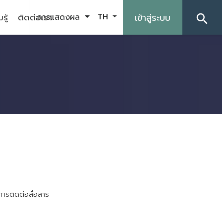
รู้
ติดต่อเรา
เข้าสู่ระบบ
การแสดงผล
TH
search
ก
า
ร
ต
ด
ต
อ
ส
อ
ส
า
ร