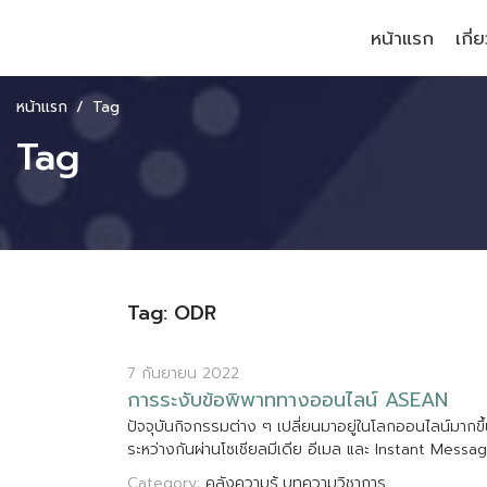
หน้าแรก
เกี่
หน้าแรก
Tag
Tag
Tag: ODR
7 กันยายน 2022
ก
า
ร
ร
ะ
ง
บ
ข
อ
พ
พ
า
ท
ท
า
ง
อ
อ
น
ไ
ล
น
A
S
E
A
N
ป
จ
จ
บ
น
ก
จ
ก
ร
ร
ม
ต
า
ง
ๆ
เ
ป
ล
ย
น
ม
า
อ
ย
ใ
น
โ
ล
ก
อ
อ
น
ไ
ล
น
ม
า
ก
ข
ร
ะ
ห
ว
า
ง
ก
น
ผ
า
น
โ
ซ
เ
ช
ย
ล
ม
เ
ด
ย
อ
เ
ม
ล
แ
ล
ะ
I
n
s
t
a
n
t
M
e
s
s
a
g
Category:
คลังความรู้
บทความวิชาการ