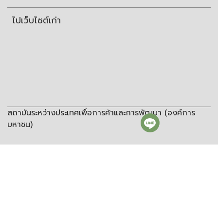
ไปเว็บไซต์เก่า
สถาบันระหว่างประเทศเพื่อการค้าและการพัฒนา (องค์การ
มหาชน)
สถาบันระหว่างประเทศเพื่อการค้าและการพัฒนา
(องค์การมหาชน)
ชั้น 8 อาคารวิทยพัฒนา จุฬาลงกรณ์มหาวิทยาลัย ซอยจุฬา 12 ถนน
พญาไท แขวงวังใหม่ เขตปทุมวัน กรุงเทพฯ 10330