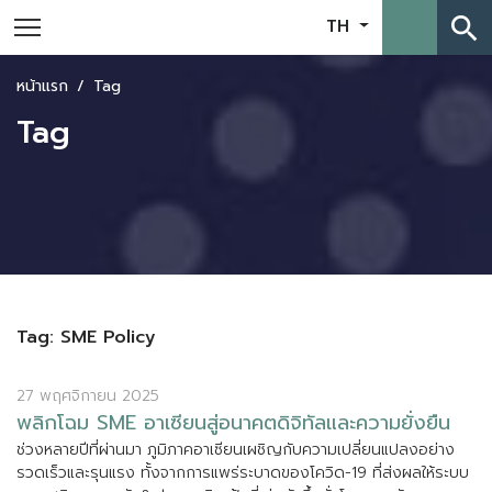
search
TH
หน้าแรก
Tag
Tag
Tag: SME Policy
27 พฤศจิกายน 2025
พ
ล
ก
โ
ฉ
ม
S
M
E
อ
า
เ
ซ
ย
น
ส
อ
น
า
ค
ต
ด
จ
ท
ล
แ
ล
ะ
ค
ว
า
ม
ย
ง
ย
น
ช
ว
ง
ห
ล
า
ย
ป
ท
ผ
า
น
ม
า
ภ
ม
ภ
า
ค
อ
า
เ
ซ
ย
น
เ
ผ
ช
ญ
ก
บ
ค
ว
า
ม
เ
ป
ล
ย
น
แ
ป
ล
ง
อ
ย
า
ง
ร
ว
ด
เ
ร
ว
แ
ล
ะ
ร
น
แ
ร
ง
ท
ง
จ
า
ก
ก
า
ร
แ
พ
ร
ร
ะ
บ
า
ด
ข
อ
ง
โ
ค
ว
ด
-
1
9
ท
ส
ง
ผ
ล
ใ
ห
ร
ะ
บ
บ