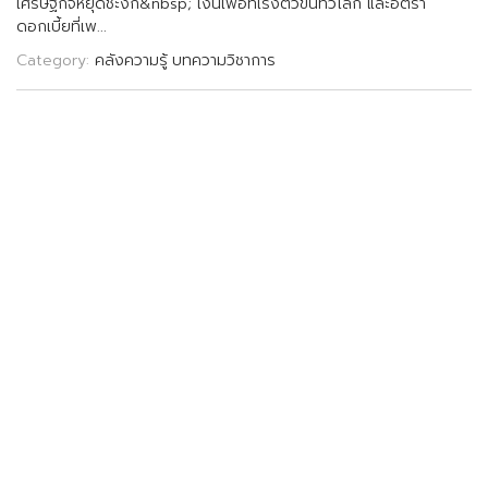
เ
ศ
ร
ษ
ฐ
ก
จ
ห
ย
ด
ช
ะ
ง
ก
&
n
b
s
p
;
เ
ง
น
เ
ฟ
อ
ท
เ
ร
ง
ต
ว
ข
น
ท
ว
โ
ล
ก
แ
ล
ะ
อ
ต
ร
า
ด
อ
ก
เ
บ
ย
ท
เ
พ
.
.
.
Category:
คลังความรู้
บทความวิชาการ