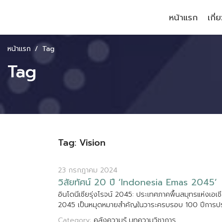
หน้าแรก
เกี่
หน้าแรก
Tag
Tag
Tag: Vision
23 กรกฎาคม 2024
ว
ส
ย
ท
ศ
น
2
0
ป
‘
I
n
d
o
n
e
s
i
a
E
m
a
s
2
0
4
5
’
อ
น
โ
ด
น
เ
ซ
ย
ร
ง
โ
ร
จ
น
2
0
4
5
:
ป
ร
ะ
เ
ท
ศ
ภ
า
ค
พ
น
ส
ม
ท
ร
แ
ห
ง
เ
อ
เ
ช
2
0
4
5
เ
ป
น
ห
ม
ด
ห
ม
า
ย
ส
ค
ญ
ใ
น
ว
า
ร
ะ
ค
ร
บ
ร
อ
บ
1
0
0
ป
ก
า
ร
ป
Category:
คลังความรู้
บทความวิชาการ