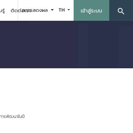
รู้
ติดต่อเรา
เข้าสู่ระบบ
การแสดงผล
TH
search
ก
า
ร
พ
ฒ
น
า
ใ
น
ป