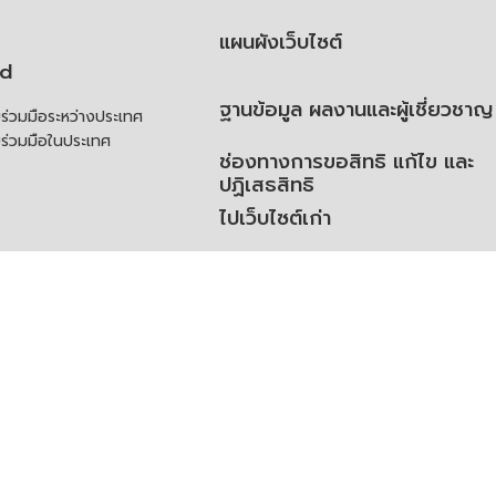
แผนผังเว็บไซต์
td
ฐานข้อมูล ผลงานและผู้เชี่ยวชาญ
่วมมือระหว่างประเทศ
ร่วมมือในประเทศ
ช่องทางการขอสิทธิ แก้ไข และ
ปฏิเสธสิทธิ
ไปเว็บไซต์เก่า
ความคิดเห็น
ย
้สิทธิของเจ้าของข้อมูลส่วน
ิ่มเติม
ูลเปิด (Open Dataset)