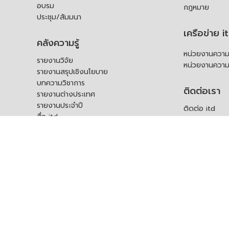
อบรม
กฎหมาย
ประชุม/สัมมนา
เครือข่าย i
คลังความรู้
หน่วยงานความร
รายงานวิจัย
หน่วยงานความ
รายงานสรุปเชิงนโยบาย
บทความวิชาการ
ติดต่อเรา
รายงานต่างประเทศ
รายงานประจำปี
ติดต่อ itd
สื่อ itd
ร้องเรียน
เอกสารเผยแพร่อื่น ๆ
ช่องทางรับฟัง
คำถามที่พบบ่อ
แบบคำร้องขอใช
บุคคล
สอบถามข้อมูลเพ
ร้องขอชุดข้อม