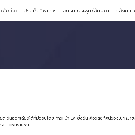
ยวกับ itd
ประเด็นวิชาการ
อบรม ประชุม/สัมมนา
คลังความ
ย
ต
ะ
ว
น
อ
อ
ก
เ
ฉ
ย
ง
ใ
ต
ท
ม
อ
ธ
ป
ไ
ต
ย
ก
า
ว
ห
น
า
แ
ล
ะ
ย
ง
ย
น
ค
อ
ว
ส
ย
ท
ศ
น
ข
อ
ง
เ
ป
า
ห
ม
า
ย
ร
ะ
ก
า
ศ
เ
อ
ก
ร
า
ช
อ
น
.
.
.