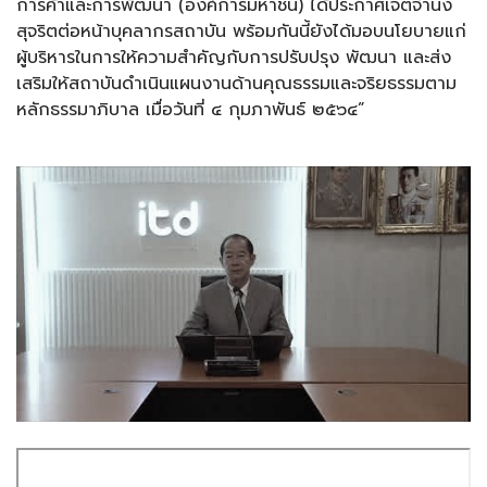
การค้าและการพัฒนา (องค์การมหาชน) ได้ประกาศเจตจำนง
สุจริตต่อหน้าบุคลากรสถาบัน พร้อมกันนี้ยังได้มอบนโยบายแก่
ผู้บริหารในการให้ความสำคัญกับการปรับปรุง พัฒนา และส่ง
เสริมให้สถาบันดำเนินแผนงานด้านคุณธรรมและจริยธรรมตาม
หลักธรรมาภิบาล เมื่อวันที่ ๔ กุมภาพันธ์ ๒๕๖๔”
Skip
to