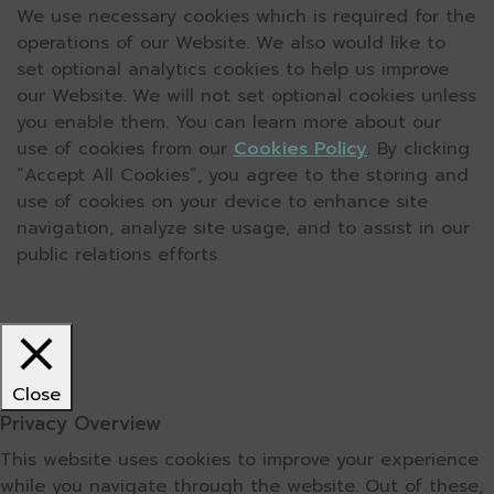
We use necessary cookies which is required for the
operations of our Website. We also would like to
set optional analytics cookies to help us improve
our Website. We will not set optional cookies unless
you enable them. You can learn more about our
use of cookies from our
Cookies Policy
. By clicking
“Accept All Cookies”, you agree to the storing and
use of cookies on your device to enhance site
navigation, analyze site usage, and to assist in our
public relations efforts.
Close
Privacy Overview
This website uses cookies to improve your experience
while you navigate through the website. Out of these,