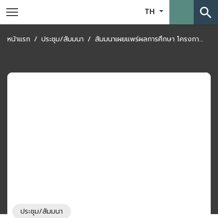
search
TH
หน้าแรก
ประชุม/สัมมนา
สัมมนาเผยแพร่ผลการศึกษา โครงการพัฒนาศักยภาพผู้ประกอบการ SMEs เพื่อการใช้ประโยชน์จาก Cross Border E-Commerce (CBEC) สู่ตลาดประเทศจีน
ประชุม/สัมมนา