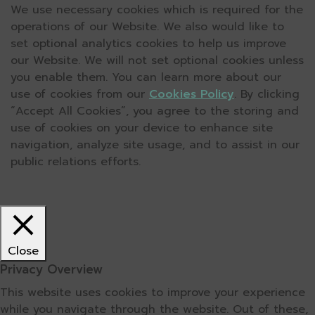
We use necessary cookies which is required for the
operations of our Website. We also would like to
set optional analytics cookies to help us improve
our Website. We will not set optional cookies unless
you enable them. You can learn more about our
use of cookies from our
Cookies Policy
. By clicking
“Accept All Cookies”, you agree to the storing and
use of cookies on your device to enhance site
navigation, analyze site usage, and to assist in our
public relations efforts.
Close
Privacy Overview
This website uses cookies to improve your experience
while you navigate through the website. Out of these,