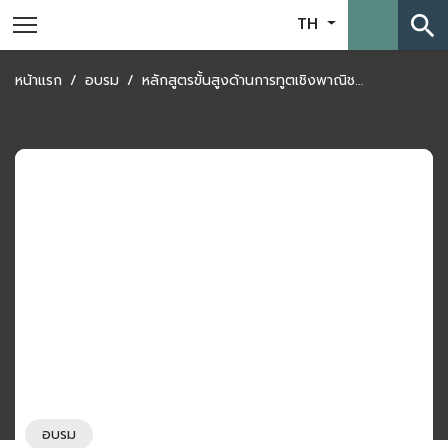
search
TH
หน้าแรก
อบรม
หลักสูตรขั้นสูงด้านการทูตเชิงพาณิชย์และการเจรจาการค้าระหว่างประเทศ (รุ่นที่ 7) “Advanced Program on Commercial Diplomacy and International Trade Negotiations, Batch # 7” ภายใต้หัวข้อ “The Challenges of Geopolitics and Beyond”
อบรม