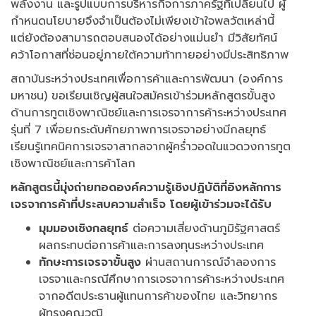
พลังงาน และรูปแบบการบริหารกิจการภาครัฐที่เปลี่ยนไป ผู้
กำหนดนโยบายจึงจำเป็นต้องไม่เพียงเข้าใจพลวัตเหล่านี้
แต่ยังต้องสามารถตอบสนองได้อย่างแม่นยำ มีวิสัยทัศน์
คว้าโอกาสที่ซ่อนอยู่ภายใต้ความท้าทายอย่างมีประสิทธิภาพ
สถาบันระหว่างประเทศเพื่อการค้าและการพัฒนา (องค์การ
มหาชน) ขอเรียนเชิญผู้สนใจสมัครเข้าร่วมหลักสูตรขั้นสูง
ด้านการทูตเชิงพาณิชย์และการเจรจาการค้าระหว่างประเทศ
รุ่นที่ 7 เพื่อยกระดับศักยภาพการเจรจาอย่างมีกลยุทธ์
เรียนรู้เทคนิคการเจรจาสากลจากผู้คร่ำวอดในแวดวงการทูต
เชิงพาณิชย์และการค้าโลก
หลักสูตรนี้มุ่งถ่ายทอดองค์ความรู้เชิงปฏิบัติที่อิงหลักการ
เจรจาการค้าที่ประสบความสำเร็จ โดยผู้เข้าร่วมจะได้รับ
มุมมองเชิงกลยุทธ์
ต่อความเสี่ยงด้านภูมิรัฐศาสตร์
ผลกระทบต่อการค้าและการลงทุนระหว่างประเทศ
ทักษะการเจรจาขั้นสูง
ผ่านสถานการณ์จำลองการ
เจรจาและกรณีศึกษาการเจรจาการค้าระหว่างประเทศ
จากอดีตประธานผู้แทนการค้าของไทย และวิทยากร
ผู้ทรงคุณวุฒิ