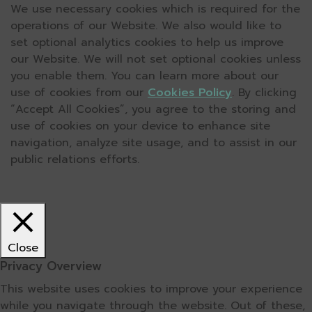
We use necessary cookies which is required for the
operations of our Website. We also would like to
set optional analytics cookies to help us improve
our Website. We will not set optional cookies unless
you enable them. You can learn more about our
use of cookies from our
Cookies Policy
. By clicking
“Accept All Cookies”, you agree to the storing and
use of cookies on your device to enhance site
navigation, analyze site usage, and to assist in our
public relations efforts.
Close
Privacy Overview
This website uses cookies to improve your experience
while you navigate through the website. Out of these,