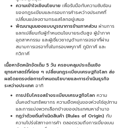
ความเข้าใจเชิงนโยบาย
เพื่อรับมือกับความซับซ้อน
ของกฎระเบียบและกรอบการค้าระหว่างประเทศที่
เปลี่ยนแปลงตามกระแสโลกอยู่เสมอ
พัฒนามุมมองแบบบูรณาการข้ามภาคส่วน
ผ่านการ
แลกเปลี่ยนกับผู้กำหนดนโยบายระดับสูง ผู้นำภาค
อุตสาหกรรม และผู้เชี่ยวชาญด้านการเจรจาที่ผ่าน
สนามการเจรจาทั้งในกรอบพหุภาคี ภูมิภาคี และ
ทวิภาคี
เนื้อหาจัดหนักจัดเต็ม
5 วัน ครอบคลุมประเด็นเชิง
ยุทธศาสตร์ที่ค่อย ๆ เปลี่ยนกฎระเบียบเศรษฐกิจโลก ส่ง
ผลโดยตรงต่อการกำหนดนโยบายและการดำเนินธุรกิจ
ระหว่างประเทศ
อาทิ
การปรับโครงสร้างระเบียบเศรษฐกิจโลก
ความ
มั่นคงด้านทรัพยากร ความยืดหยุ่นของห่วงโซ่อุปทาน
และการแบ่งพวกเลือกข้างของประเทศมหาอำนาจ
กฎว่าด้วยถิ่นกำเนิดสินค้า (
Rules of Origin)
กับ
ความโปร่งใสทางการค้า ตลอดรวมถึงการเบี่ยงเบน