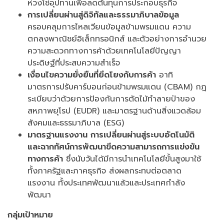
ห่วงโซ่อุปทานเพื่อลดต้นทุนการประกอบธุรกิจ
การเปลี่ยนผ่านสู่ดิจิทัลและธรรมาภิบาลข้อมูล
ครอบคลุมการไหลเวียนข้อมูลข้ามพรมแดน ความ
ตกลงพาณิชย์อิเล็กทรอนิกส์ และตัวอย่างการอำนวย
ความสะดวกทางการค้าด้วยเทคโนโลยีปัญญา
ประดิษฐ์ที่ประสบความสำเร็จ
เงื่อนไขความยั่งยืนที่ยึดโยงกับการค้า
อาทิ
มาตรการปรับคาร์บอนก่อนข้ามพรมแดน (CBAM) กฎ
ระเบียบว่าด้วยการป้องกันการตัดไม้ทำลายป่าของ
สหภาพยุโรป (EUDR) และมาตรฐานด้านสิ่งแวดล้อม
สังคมและธรรมาภิบาล (ESG)
มาตรฐานแรงงาน การเปลี่ยนผ่านสู่ระบบอัตโนมัติ
และฉากทัศน์การพัฒนาขีดความสามารถการแข่งขัน
ทางการค้า
ซึ่งนับวันได้มีการนำเทคโนโลยีขั้นสูงมาใช้
ทั้งภาครัฐและภาคธุรกิจ ส่งผลกระทบต่อตลาด
แรงงาน ทั้งประเทศพัฒนาแล้วและประเทศกำลัง
พัฒนา
กลุ่มเป้าหมาย