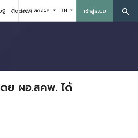
รู้
ติดต่อเรา
เข้าสู่ระบบ
การแสดงผล
TH
search
โดย ผอ.สคพ. ได้