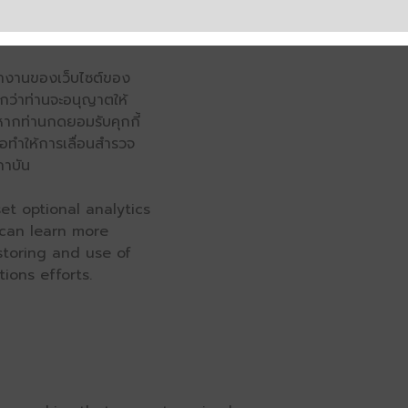
รทำงานของเว็บไซต์ของ
จนกว่าท่านจะอนุญาตให้
หากท่านกดยอมรับคุกกี้
่อทำให้การเลื่อนสำรวจ
ถาบัน
et optional analytics
 can learn more
 storing and use of
ions efforts.