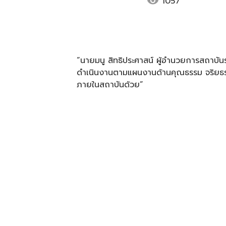
visibility
1057
“นายมนู สิทธิประศาสน์ ผู้อำนวยการสถาบัน
ดำเนินงานตามแผนงานด้านคุณธรรม จริยธร
ภายในสถาบันด้วย”