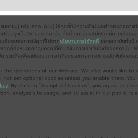
มหาชน) หรือ สคพ. (itd) ใช้คุกกี้ที่มีความจำเป็นอย่างยิ่งต่อกา
ถปรับปรุงเว็บไซต์ของ สถาบัน ทั้งนี้ สถาบันจะไม่ใช้คุกกี้ทางเลือก
ะเอียดของการใช้คุกกี้ได้จาก
นโยบายการใช้คุกกี้
ของสถาบันทั้งนี้ 
คุกกี้ทั้งหมดจากอุปกรณ์ที่ท่านใช้ในการเข้าเว็บไซต์ของสถาบัน เพื
ิ่งขึ้น รวมถึงเพื่อสนับสนุนการทำกิจกรรมทางการประชาสัมพันธ์ของส
 the operations of our Website. We also would like to s
ll not set optional cookies unless you enable them. You
licy
. By clicking “Accept All Cookies”, you agree to the
on, analyze site usage, and to assist in our public relat