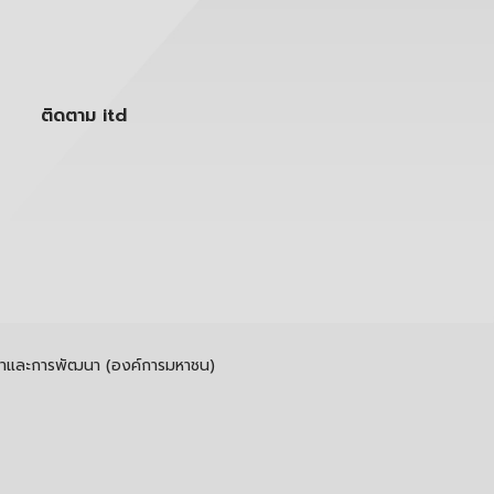
ติดตาม itd
รค้าและการพัฒนา (องค์การมหาชน)