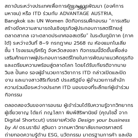
สถาบันระหว่างประเทศเพื่อการค้าและการพัฒนา (องค์การ
visibility
386
มหาชน) หรือ ITD ร่วมกับ ADVANTAGE AUSTRIA,
Bangkok และ UN Women จัดกิจกรรมฝึกอบรม “การเสริม
สร้างขีดความสามารถในเชิงธุรกิจผู้ประกอบการสตรีไทยสู่
ตลาดสากล เจาะตลาดประเทศออสเตรีย” ในระดับภูมิภาค (ภาค
ใต้) ระหว่างวันที่ 8–9 กรกฎาคม 2568 ณ ห้องแมกโนเลีย
ชั้น 1 โรงแรมบุรีศรีภู จังหวัดสงขลา กิจกรรมนี้จัดขึ้นเพื่อส่ง
เสริมศักยภาพผู้ประกอบการสตรีไทยในการพัฒนาแนวคิดธุรกิจ
และเตรียมความพร้อมสู่ตลาดโลก โดยได้รับเกียรติจากนาย
วิมล ปั้นคง รองผู้อำนวยการวิชาการ ITD กล่าวเปิดและปิด
งาน และนางสาวสิริเกียรติ ประเสริฐยิ่ง ผู้อำนวยการสำนัก
ความร่วมมือระหว่างประเทศ ITD มอบของที่ระลึกแก่ผู้เข้าร่วม
กิจกรรม
ตลอดสองวันของการอบรม ผู้เข้าร่วมได้รับความรู้จากวิทยากร
ผู้เชี่ยวชาญ ได้แก่ ภญ.โสภา พิมพ์สิริพานิชย์ (คุณโซอี้ จาก
Digital Shortcut) บรรยายหัวข้อ
Design your business
by AI
ดร.นราธิป สุจินดา จากมหาวิทยาลัยเกษตรศาสตร์
ถ่ายทอดความรู้ด้าน ESG, นวัตกรรม มาตรฐานการค้า และข้อ