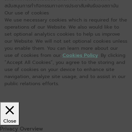
สนับสนุนการทำกิจกรรมทางการประชาสัมพันธ์ของสถาบัน
Our use of cookies
We use necessary cookies which is required for the
operations of our Website. We also would like to
set optional analytics cookies to help us improve
our Website. We will not set optional cookies unless
you enable them. You can learn more about our
use of cookies from our
Cookies Policy
. By clicking
“Accept All Cookies”, you agree to the storing and
use of cookies on your device to enhance site
navigation, analyze site usage, and to assist in our
public relations efforts.
Close
Privacy Overview