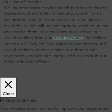
Our use of cookies
We use necessary cookies which is required for the
operations of our Website. We also would like to
set optional analytics cookies to help us improve
our Website. We will not set optional cookies unless
you enable them. You can learn more about our
use of cookies from our
Cookies Policy
. By clicking
“Accept All Cookies”, you agree to the storing and
use of cookies on your device to enhance site
navigation, analyze site usage, and to assist in our
public relations efforts.
Close
Privacy Overview
This website uses cookies to improve your experience