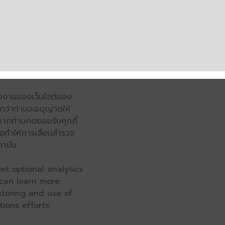
รทำงานของเว็บไซต์ของ
จนกว่าท่านจะอนุญาตให้
หากท่านกดยอมรับคุกกี้
่อทำให้การเลื่อนสำรวจ
ถาบัน
et optional analytics
 can learn more
 storing and use of
ions efforts.