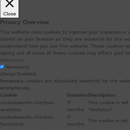
Close
Privacy Overview
This website uses cookies to improve your experience w
stored on your browser as they are essential for the wo
understand how you use this website. These cookies wil
opting out of some of these cookies may affect your b
Necessary
Necessary
Always Enabled
Necessary cookies are absolutely essential for the webs
anonymously.
Cookie
Duration
Description
cookielawinfo-checbox-
11
This cookie is se
analytics
months
"Analytics".
cookielawinfo-checbox-
11
The cookie is set
functional
months