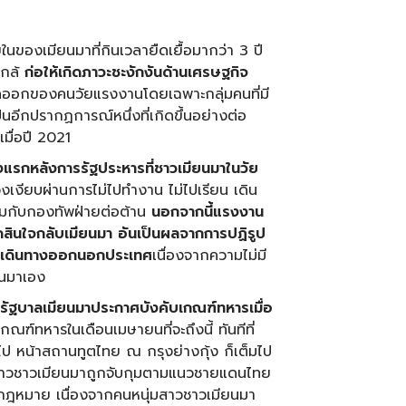
องเมียนมาที่กินเวลายืดเยื้อมากว่า 3 ปี
นใกล้
ก่อให้เกิดภาวะชะงักงันด้านเศรษฐกิจ
ลออกของคนวัยแรงงานโดยเฉพาะกลุ่มคนที่มี
นอีกปรากฏการณ์หนึ่งที่เกิดขึ้นอย่างต่อ
เมื่อปี 2021
งแรกหลังการรัฐประหารที่ชาวเมียนมาในวัย
เงียบผ่านการไม่ไปทำงาน ไม่ไปเรียน เดิน
วมกับกองทัพฝ่ายต่อต้าน
นอกจากนี้แรงงาน
ัดสินใจกลับเมียนมา อันเป็นผลจากการปฏิรูป
ิ่มเดินทางออกนอกประเทศ
เนื่องจากความไม่มี
ยนมาเอง
่รัฐบาลเมียนมาประกาศบังคับเกณฑ์ทหารเมื่อ
กณฑ์ทหารในเดือนเมษายนที่จะถึงนี้ ทันทีที่
 หน้าสถานทูตไทย ณ กรุงย่างกุ้ง ก็เต็มไป
มีข่าวชาวเมียนมาถูกจับกุมตามแนวชายแดนไทย
ิดกฎหมาย เนื่องจากคนหนุ่มสาวชาวเมียนมา