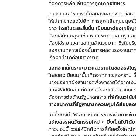
ต้องการหลีกเลี่ยงการถูกเกณฑ์ทหาร
ภาวะสมองไหลเช่นนี้ย่อมส่งผลกระทบต่อเศร
ให้เปราะบางลงไปอีก การสูญเสียทุนมนุษย์ใ
ยาว
โดยในระยะสั้นนั้น เมียนมาต้องเผช
ต้องใช้ทักษะสูง เช่น หมอ พยาบาล ครู และว
ต้องใช้ระยะเวลาและทุนจำนวนมาก ซึ่งในบริ
สงครามกลางเมืองนั้นการผลิตแรงงานมาท
เรื่องที่ทำได้ค่อนข้างยาก
นอกจากนี้ในระยะยาวแล้วรายได้ของรัฐใน
ไหลของเมียนมานั้นเกิดจากภาวะสงคราม ซ
บางประเทศยังสามารถพึ่งพารายได้จากเง
ของฟิลิปปินส์ แต่ในกรณีของเมียนมานั้
ต้องการต่อต้านรัฐบาลทหาร
ทำให้แนวโน้ม
ทางธนาคารที่รัฐสามารถควบคุมได้ย่อมล
อีกทั้งยังทำให้โอกาสใน
การยกระดับการพั
สร้างสรรค์นวัตกรรมใหม่ ๆ ยิ่งเป็นไปได้
ภาวะเช่นนี้ ชวนให้นึกถึงการลี้ภัยครั้งใหญ