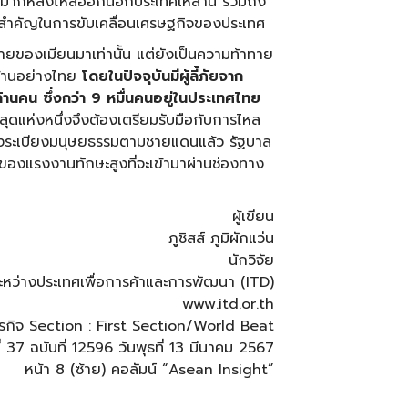
นวนมากหลั่งไหลออกนอกประเทศเหล่านี้ รวมถึง
ลไกสำคัญในการขับเคลื่อนเศรษฐกิจของประเทศ
ทายของเมียนมาเท่านั้น แต่ยังเป็นความท้าทาย
บ้านอย่างไทย
โดยในปัจจุบันมีผู้ลี้ภัยจาก
้านคน ซึ่งกว่า 9 หมื่นคนอยู่ในประเทศไทย
สุดแห่งหนึ่งจึงต้องเตรียมรับมือกับการไหล
้งระเบียงมนุษยธรรมตามชายแดนแล้ว รัฐบาล
งแรงงานทักษะสูงที่จะเข้ามาผ่านช่องทาง
ผู้เขียน
ภูชิสส์ ภูมิผักแว่น
นักวิจัย
ะหว่างประเทศเพื่อการค้าและการพัฒนา (ITD)
www.itd.or.th
พธุรกิจ Section : First Section/World Beat
ที่ 37 ฉบับที่ 12596 วันพุธที่ 13 มีนาคม 2567
หน้า 8 (ซ้าย) คอลัมน์ “Asean Insight”