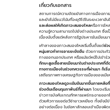
เกี่ยวกับเอกสาร
สถานการณ์ความขัดแย้งทางการเมืองภายในข
และยังไม่มีแนวโน้มที่จะยุติได้ในระยะเวลาอั
และส่งผลให้เกิดภาวะสมองไหล
หรือการไห
ความรู้ความสามารถไปยังต่างประเทศ ซึ่งเป็
เนื่องนับตั้งแต่หลังการรัฐประหารในเมียนมา
เค้าลางของภาวะสมองไหลเริ่มขึ้นตั้งแต่
ช่ว
หนุ่มสาวทำการอารยะขัดขืน
ด้วยการประท้วง
ทางออกนอกประเทศ หรือแม้แต่หนีไปเข้าร่
ทักษะสูงเชื้อสายเมียนมาในต่างประเทศที่ต
ทางการเมืองในช่วงทศวรรษที่ผ่านมา ก็เร
เสถียรภาพทางเศรษฐกิจการเมืองของเมี
ภาวะสมองไหลดูจะเข้มข้นมากขึ้นภายหลังที
ช่วงต้นเดือนกุมภาพันธ์ที่ผ่านมา
โดยจะเริ่มเ
ข่าวการบังคับเกณฑ์ทหารแพร่กระจายออกไป
ด้วยคิวการขอต่อวีซ่ายาวเหยียด ทั้งยัง
อย่างต่อเนื่อง ในข้อหาลักลอบเข้าเมืองผ