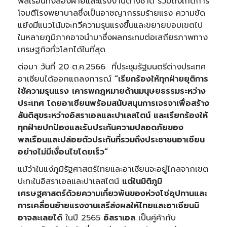
พลเรือนทั้งสองฝ่ายและแรงงานต่างชาติ รวมถึงเกิดการ
โจมตีโรงพยาบาลซึ่งเป็นอาชญากรรมร้ายแรง ความขัด
แย้งมีแนวโน้มจะทวีความรุนแรงขึ้นและขยายขอบเขตไป
ในหลายภูมิภาคอาจนำมาซึ่งผลกระทบต่อเสถียรภาพทาง
เศรษฐกิจทั่วโลกได้ในที่สุด
ต่อมา วันที่ 20 ต.ค.2566 ที่ประชุมรัฐมนตรีต่างประเทศ
อาเซียนได้ออกแถลงการณ์
“เรียกร้องให้ทุกฝ่ายยุติการ
ใช้ความรุนแรง เคารพกฎหมายด้านมนุษยธรรมระหว่าง
ประเทศ โดยอาเซียนพร้อมสนับสนุนการเจรจาเพื่อสร้าง
สันติสุขระหว่างอิสราเอลและปาเลสไตน์ และเรียกร้องให้
ทุกฝ่ายปกป้องและรับประกันความปลอดภัยของ
พลเรือนและปล่อยตัวประกันที่รวมถึงประชาชนอาเซียน
อย่างไม่มีเงื่อนไขโดยเร็ว”
แม้ว่าในแง่ภูมิรัฐศาสตร์ไทยและอาเซียนจะอยู่ไกลจากเขต
ปะทะในอิสราเอลและปาเลสไตน์
แต่ในมิติภูมิ
เศรษฐศาสตร์ด้วยความเกี่ยวพันของห่วงโซ่อุปทานและ
การเคลื่อนย้ายแรงงานเสรีส่งผลให้ไทยและอาเซียนมิ
อาจละเลยได้
ในปี 2565
อิสราเอล
เป็นคู่ค้ากับ