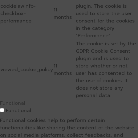
cookielawinfo-
plugin. The cookie is
11
checkbox-
used to store the user
months
performance
consent for the cookies
in the category
"Performance".
The cookie is set by the
GDPR Cookie Consent
plugin and is used to
11
store whether or not
viewed_cookie_policy
months
user has consented to
the use of cookies. It
does not store any
personal data.
Functional
Functional
Functional cookies help to perform certain
functionalities like sharing the content of the website
on social media platforms, collect feedbacks, and