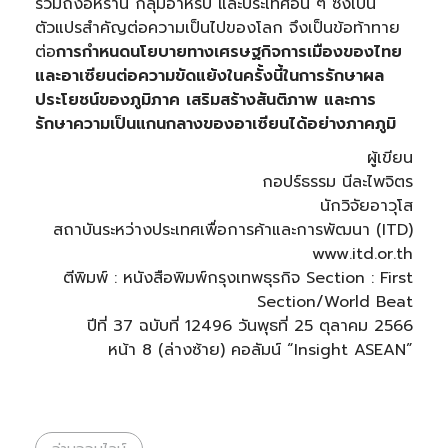
รวมถึงอิหร่าน กลุ่มอาหรับ และประเทศอื่น ๆ ซึ่งเป็น
ตัวแปรสำคัญต่อความเป็นไปของโลก จึงเป็นข้อท้าทาย
ต่อ
การกำหนดนโยบายทางเศรษฐกิจการเมืองของไทย
และอาเซียนต่อความขัดแย้งในครั้งนี้ในการรักษาผล
ประโยชน์ของภูมิภาค เสริมสร้างสันติภาพ และการ
รักษาความเป็นแกนกลางของอาเซียนได้อย่างภาคภูมิ
ผู้เขียน
กอปร์ธรรม นีละไพจิตร
นักวิจัยอาวุโส
สถาบันระหว่างประเทศเพื่อการค้าและการพัฒนา (ITD)
www.itd.or.th
ตีพิมพ์ : หนังสือพิมพ์กรุงเทพธุรกิจ Section : First
Section/World Beat
ปีที่ 37 ฉบับที่ 12496 วันพุธที่ 25 ตุลาคม 2566
หน้า 8 (ล่างซ้าย) คอลัมน์ “Insight ASEAN”