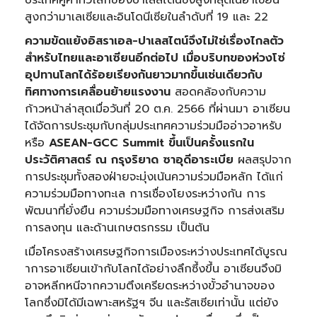
ประเทศคู่ค้าทั่วโลกของปาเลสไตน์ซึ่งสูงที่สุดในอาเซียน
สูงกว่ามาเลเซียและอินโดนีเซียในลำดับที่ 19 และ 22
ความขัดแย้งอิสราเอล-ปาเลสไตน์จึงไม่ใช่เรื่องไกลตัว
สำหรับไทยและอาเซียนอีกต่อไป
เมื่อบริบทของห่วงโซ่
อุปทานโลกได้ร้อยเรียงกันยาวมากขึ้นเช่นเดียวกับ
ทิศทางการเคลื่อนย้ายแรงงาน
สอดคล้องกับความ
ก้าวหน้าล่าสุดเมื่อวันที่ 20 ต.ค. 2566 ที่ผ่านมา อาเซียน
ได้จัดการประชุมกับกลุ่มประเทศความร่วมมืออ่าวอาหรับ
หรือ
ASEAN-GCC Summit ขึ้นเป็นครั้งแรกใน
ประวัติศาสตร์ ณ กรุงริยาด ซาอุดีอาระเบีย
ผลสรุปจาก
การประชุมทั้งสองฝ่ายจะมุ่งเน้นความร่วมมือหลัก ได้แก่
ความร่วมมือทางทะเล การเชื่องโยงระหว่างกัน การ
พัฒนาที่ยั่งยืน ความร่วมมือทางเศรษฐกิจ การส่งเสริม
การลงทุน และด้านเกษตรกรรม เป็นต้น
เมื่อโครงสร้างเศรษฐกิจการเมืองระหว่างประเทศได้บูรณ
าการอาเซียนเข้ากับโลกได้อย่างลึกซึ้งขึ้น อาเซียนจึงมิ
อาจหลีกหนีจากความตึงเครียดระหว่างขั้วอำนาจของ
โลกซึ่งมิได้มีเฉพาะสหรัฐฯ จีน และรัสเซียเท่านั้น แต่ยัง