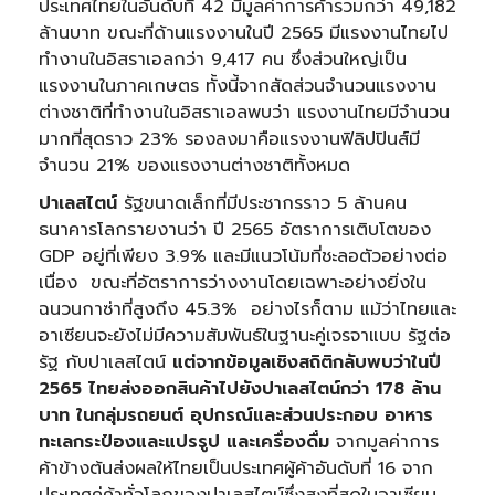
ประเทศไทยในอันดับที่ 42 มีมูลค่าการค้ารวมกว่า 49,182
ล้านบาท ขณะที่ด้านแรงงานในปี 2565 มีแรงงานไทยไป
ทำงานในอิสราเอลกว่า 9,417 คน ซึ่งส่วนใหญ่เป็น
แรงงานในภาคเกษตร ทั้งนี้จากสัดส่วนจำนวนแรงงาน
ต่างชาติที่ทำงานในอิสราเอลพบว่า แรงงานไทยมีจำนวน
มากที่สุดราว 23% รองลงมาคือแรงงานฟิลิปปินส์มี
จำนวน 21% ของแรงงานต่างชาติทั้งหมด
ปาเลสไตน์
รัฐขนาดเล็กที่มีประชากรราว 5 ล้านคน
ธนาคารโลกรายงานว่า ปี 2565 อัตราการเติบโตของ
GDP อยู่ที่เพียง 3.9% และมีแนวโน้มที่ชะลอตัวอย่างต่อ
เนื่อง ขณะที่อัตราการว่างงานโดยเฉพาะอย่างยิ่งใน
ฉนวนกาซ่าที่สูงถึง 45.3% อย่างไรก็ตาม แม้ว่าไทยและ
อาเซียนจะยังไม่มีความสัมพันธ์ในฐานะคู่เจรจาแบบ รัฐต่อ
รัฐ กับปาเลสไตน์
แต่จากข้อมูลเชิงสถิติกลับพบว่าในปี
2565 ไทยส่งออกสินค้าไปยังปาเลสไตน์กว่า 178 ล้าน
บาท ในกลุ่มรถยนต์ อุปกรณ์และส่วนประกอบ อาหาร
ทะเลกระป๋องและแปรรูป และเครื่องดื่ม
จากมูลค่าการ
ค้าข้างต้นส่งผลให้ไทยเป็นประเทศผู้ค้าอันดับที่ 16 จาก