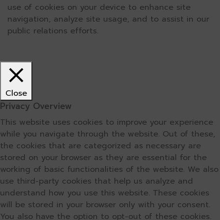
use of cookies on your device to enhance site
navigation, analyze site usage, and to assist in our
public relations efforts.
Close
Privacy Overview
This website uses cookies to improve your experience
while you navigate through the website. Out of these,
the cookies that are categorized as necessary are
stored on your browser as they are essential for the
working of basic functionalities of the website. We also
use third-party cookies that help us analyze and
understand how you use this website. These cookies
will be stored in your browser only with your consent.
You also have the option to opt-out of these cookies.