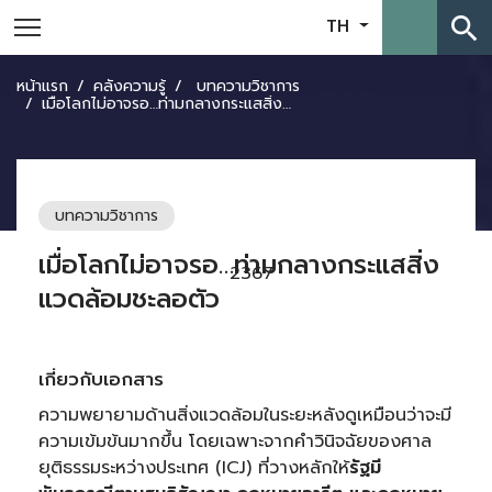
search
TH
หน้าแรก
คลังความรู้
บทความวิชาการ
เมื่อโลกไม่อาจรอ…ท่ามกลางกระแสสิ่งแวดล้อมชะลอตัว
บทความวิชาการ
เมื่อโลกไม่อาจรอ…ท่ามกลางกระแสสิ่ง
2367
แวดล้อมชะลอตัว
เกี่ยวกับเอกสาร
ความพยายามด้านสิ่งแวดล้อมในระยะหลังดูเหมือนว่าจะมี
ความเข้มข้นมากขึ้น โดยเฉพาะจากคำวินิจฉัยของศาล
ยุติธรรมระหว่างประเทศ (ICJ) ที่วางหลักให้
รัฐมี