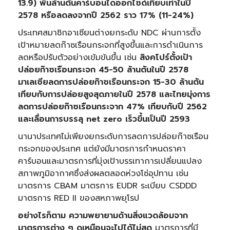
13.9) พันล้านตันคาร์บอนไดออกไซด์เทียบเท่าในปี
2578 หรือลดลงจากปี 2562 ราว 17% (11-24%)
ประเทศสมาชิกอาเซียนต่างยกระดับ NDC ผ่านการตั้ง
เป้าหมายลดก๊าซเรือนกระจกที่สูงขึ้นและการดำเนินการ
ลดหรือปรับตัวอย่างเข้มข้นขึ้น เช่น
สิงคโปร์ตั้งเป้า
ปล่อยก๊าซเรือนกระจก
45-50 ล้านตันในปี 2578
มาเลเซียลดการปล่อยก๊าซเรือนกระจก 15-30 ล้านตัน
เทียบกับการปล่อยสูงสุดภายในปี 2578 และไทยมุ่งการ
ลดการปล่อยก๊าซเรือนกระจาก 47% เทียบกับปี 2562
และเลื่อนการบรรลุ net zero เร็วขึ้นเป็นปี 2593
นานาประเทศไม่เพียงยกระดับการลดการปล่อยก๊าซเรือน
กระจกของประเทศ แต่ยังมีมาตรการกำหนดราคา
คาร์บอนและมาตรการที่มุ่งเป้าบรรเทาการเปลี่ยนแปลง
สภาพภูมิอากาศซึ่งส่งผลตลอดห่วงโซ่อุปทาน เช่น
มาตรการ CBAM มาตรการ EUDR ระเบียบ CSDDD
มาตรการ RED II ของสหภาพยุโรป
อย่างไรก็ตาม ความพยายามด้านสิ่งแวดล้อมจาก
มาตรการต่าง ๆ ดูเหมือนจะไปได้ไม่สุด
มาตรการที่มี