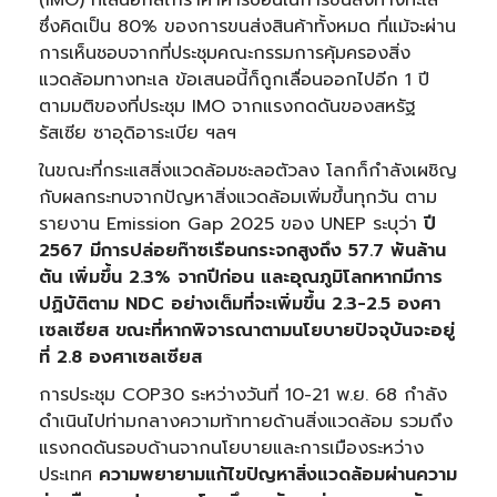
(IMO) ที่เสนอกลไกราคาคาร์บอนในการขนส่งทางทะเล
ซึ่งคิดเป็น 80% ของการขนส่งสินค้าทั้งหมด ที่แม้จะผ่าน
การเห็นชอบจากที่ประชุมคณะกรรมการคุ้มครองสิ่ง
แวดล้อมทางทะเล ข้อเสนอนี้ก็ถูกเลื่อนออกไปอีก 1 ปี
ตามมติของที่ประชุม IMO จากแรงกดดันของสหรัฐ
รัสเซีย ซาอุดิอาระเบีย ฯลฯ
ในขณะที่กระแสสิ่งแวดล้อมชะลอตัวลง โลกก็กำลังเผชิญ
กับผลกระทบจากปัญหาสิ่งแวดล้อมเพิ่มขึ้นทุกวัน ตาม
รายงาน Emission Gap 2025 ของ UNEP ระบุว่า
ปี
2567 มีการปล่อยก๊าซเรือนกระจกสูงถึง 57.7 พันล้าน
ตัน เพิ่มขึ้น 2.3% จากปีก่อน และอุณภูมิโลกหากมีการ
ปฏิบัติตาม NDC อย่างเต็มที่จะเพิ่มขึ้น 2.3-2.5 องศา
เซลเซียส ขณะที่หากพิจารณาตามนโยบายปัจจุบันจะอยู่
ที่ 2.8 องศาเซลเซียส
การประชุม COP30 ระหว่างวันที่ 10-21 พ.ย. 68 กำลัง
ดำเนินไปท่ามกลางความท้าทายด้านสิ่งแวดล้อม รวมถึง
แรงกดดันรอบด้านจากนโยบายและการเมืองระหว่าง
ประเทศ
ความพยายามแก้ไขปัญหาสิ่งแวดล้อมผ่านความ