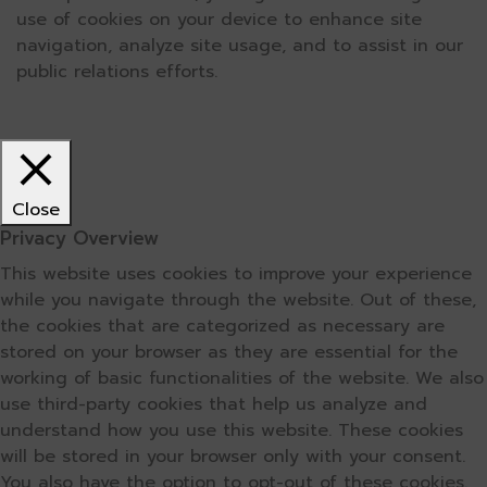
use of cookies on your device to enhance site
navigation, analyze site usage, and to assist in our
public relations efforts.
Close
Privacy Overview
This website uses cookies to improve your experience
while you navigate through the website. Out of these,
the cookies that are categorized as necessary are
stored on your browser as they are essential for the
working of basic functionalities of the website. We also
use third-party cookies that help us analyze and
understand how you use this website. These cookies
will be stored in your browser only with your consent.
You also have the option to opt-out of these cookies.