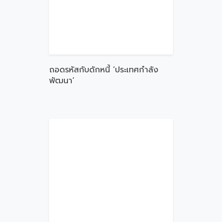
ถอดรหัสกับดักหนี้ ‘ประเทศกำลัง
พัฒนา’