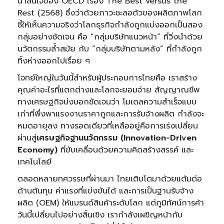
น่าสนใจของ OECD เรื่อง The Best versus the
Rest (2568) ซึ่งว่าด้วยภาวะชะลอตัวของผลิตภาพโลก
ชี้ให้เห็นความจริงว่าโลกธุรกิจกำลังถูกแบ่งออกเป็นสอง
กลุ่มอย่างชัดเจน คือ “กลุ่มบริษัทแนวหน้า” ที่วิ่งนำด้วย
นวัตกรรมล้ำสมัย กับ “กลุ่มบริษัทตามหลัง” ที่กำลังถูก
ทิ้งห่างออกไปเรื่อย ๆ
โจทย์ใหญ่ในวันนี้สำหรับผู้ประกอบการไทยคือ เราสร้าง
คุณค่าอะไรที่แตกต่างและโลกจะยอมจ่าย สัญญาณชีพ
ทางเศรษฐกิจบ่งบอกชัดเจนว่า โมเดลความสำเร็จแบบ
เก่าที่พึ่งพาแรงงานราคาถูกและการรับจ้างผลิต กำลังจะ
หมดอายุลง ทางรอดเดียวที่เหลืออยู่คือการเร่งเปลี่ยน
ผ่านสู่
เศรษฐกิจฐานนวัตกรรม (
Innovation-Driven
Economy)
ที่ขับเคลื่อนด้วยความคิดสร้างสรรค์ และ
เทคโนโลยี
ตลอดหลายทศวรรษที่ผ่านมา ไทยเติบโตมาด้วยแต้มต่อ
ด้านต้นทุน ค่าแรงที่แข่งขันได้ และการเป็นฐานรับจ้าง
ผลิต (OEM) ให้แบรนด์สินค้าระดับโลก แต่ภูมิทัศน์การค้า
วันนี้เปลี่ยนไปอย่างสิ้นเชิง เรากำลังเผชิญหน้ากับ