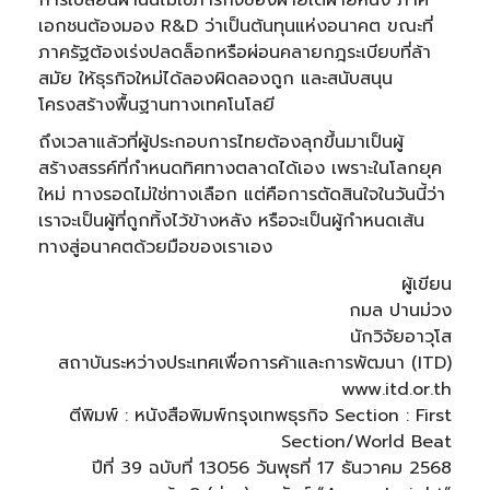
การเปลี่ยนผ่านนี้ไม่ใช่ภารกิจของฝ่ายใดฝ่ายหนึ่ง ภาค
เอกชนต้องมอง R&D ว่าเป็นต้นทุนแห่งอนาคต ขณะที่
ภาครัฐต้องเร่งปลดล็อกหรือผ่อนคลายกฎระเบียบที่ล้า
สมัย ให้ธุรกิจใหม่ได้ลองผิดลองถูก และสนับสนุน
โครงสร้างพื้นฐานทางเทคโนโลยี
ถึงเวลาแล้วที่ผู้ประกอบการไทยต้องลุกขึ้นมาเป็นผู้
สร้างสรรค์ที่กำหนดทิศทางตลาดได้เอง เพราะในโลกยุค
ใหม่ ทางรอดไม่ใช่ทางเลือก แต่คือการตัดสินใจในวันนี้ว่า
เราจะเป็นผู้ที่ถูกทิ้งไว้ข้างหลัง หรือจะเป็นผู้กำหนดเส้น
ทางสู่อนาคตด้วยมือของเราเอง
ผู้เขียน
กมล ปานม่วง
นักวิจัยอาวุโส
สถาบันระหว่างประเทศเพื่อการค้าและการพัฒนา (ITD)
www.itd.or.th
ตีพิมพ์ : หนังสือพิมพ์กรุงเทพธุรกิจ Section : First
Section/World Beat
ปีที่ 39 ฉบับที่ 13056 วันพุธที่ 17 ธันวาคม 2568