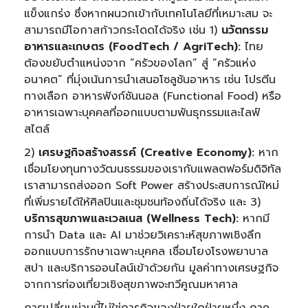
แข็งแกร่ง ซึ่งหากผนวกเข้ากับเทคโนโลยีที่เหมาะสม จะ
สามารถมีโอกาสก้าวกระโดดได้จริง เช่น 1)
นวัตกรรม
อาหารและเกษตร (FoodTech / AgriTech):
ไทย
ต้องขยับตำแหน่งจาก “ครัวของโลก” สู่ “ครัวแห่ง
อนาคต” ที่มุ่งเน้นการนำเสนอโซลูชันอาหาร เช่น โปรตีน
ทางเลือก อาหารฟังก์ชันนอล (Functional Food) หรือ
อาหารเฉพาะบุคคลที่ออกแบบตามพันธุกรรมและไลฟ์
สไตล์
2)
เศรษฐกิจสร้างสรรค์ (Creative Economy):
หาก
เชื่อมโยงทุนทางวัฒนธรรมของเรากับแพลตฟอร์มดิจิทัล
เราสามารถส่งออก Soft Power สร้างประสบการณ์ใหม่
ที่เพิ่มรายได้ให้ศิลปินและชุมชนท้องถิ่นได้จริง และ 3)
บริการสุขภาพและเวลเนส (Wellness Tech):
หากมี
การนำ Data และ AI มาช่วยวิเคราะห์สุขภาพเชิงลึก
ออกแบบการรักษาเฉพาะบุคคล เชื่อมโยงโรงพยาบาล
สปา และบริการออนไลน์เข้าด้วยกัน มูลค่าทางเศรษฐกิจ
จากการท่องเที่ยวเชิงสุขภาพจะทวีคูณมหาศาล