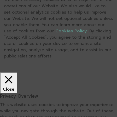
operations of our Website. We also would like to
set optional analytics cookies to help us improve
our Website. We will not set optional cookies unless
you enable them. You can learn more about our
use of cookies from our
Cookies Policy
. By clicking
“Accept All Cookies”, you agree to the storing and
use of cookies on your device to enhance site
navigation, analyze site usage, and to assist in our
public relations efforts.
Close
Privacy Overview
This website uses cookies to improve your experience
while you navigate through the website. Out of these,