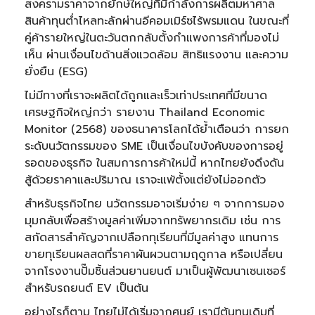
สงครามราคาจากยักษ์ใหญ่ที่มีกำลังการผลิตมหาศาล
สินค้าทุนต่ำไหลทะลักผ่านอีคอมเมิร์ซไร้พรมแดน ในขณะที่
คู่ค้ารายใหญ่ในตะวันตกกลับตั้งกำแพงการค้าที่มองไม่
เห็น ผ่านเงื่อนไขด้านสิ่งแวดล้อม สิทธิแรงงาน และความ
ยั่งยืน (ESG)
ไม่มีทางที่เราจะผลิตได้ถูกและเร็วเท่าประเทศที่มีขนาด
เศรษฐกิจใหญ่กว่า รายงาน Thailand Economic
Monitor (2568) ของธนาคารโลกได้ย้ำเตือนว่า การยก
ระดับนวัตกรรมของ SME เป็นเงื่อนไขบังคับของการอยู่
รอดของธุรกิจ ในสมการการค้าใหม่นี้ หากไทยยังดึงดัน
สู้ด้วยราคาและปริมาณ เราจะแพ้ตั้งแต่ยังไม่ออกตัว
สำหรับธุรกิจไทย นวัตกรรมอาจเริ่มง่าย ๆ จากการมอง
มุมกลับเพื่อสร้างมูลค่าเพิ่มจากทรัพยากรเดิม เช่น การ
สกัดสารสำคัญจากเปลือกทุเรียนที่มีมูลค่าสูง แทนการ
ขายทุเรียนผลสดที่ราคาผันผวนตามฤดูกาล หรือเปลี่ยน
จากโรงงานปั๊มชิ้นส่วนยานยนต์ มาเป็นผู้พัฒนาเซนเซอร์
สำหรับรถยนต์ EV เป็นต้น
อย่างไรก็ตาม ไทยไม่ได้เริ่มจากศูนย์ เรามีต้นทุนเดิมที่