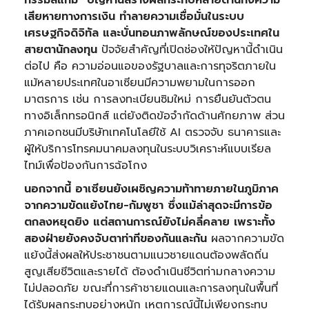
กรรมสแกม” ปัญหานี้สร้างผลกระทบหลายด้านทั้งความ
เสียหายทางการเงิน ทำลายความเชื่อมั่นในระบบ
เศรษฐกิจดิจิทัล และบั่นทอนภาพลักษณ์ของประเทศใน
สายตานักลงทุน
ปัจจัยสำคัญที่เปิดช่องให้ปัญหานี้ดำเนิน
ต่อไป คือ ความอ่อนแอของรัฐบาลและการทุจริตภายใน
แม้หลายประเทศในอาเซียนมีความพยามในการออก
มาตรการ เช่น การลงทะเบียนซิมใหม่ การยืนยันตัวตน
ทางอิเล็กทรอนิกส์ แต่ยังติดข้อจำกัดด้านศักยภาพ ส่วน
ภาคเอกชนมีบริษัทเทคโนโลยีใช้ AI ตรวจจับ ธนาคารและ
ผู้ให้บริการโทรคมนาคมลงทุนในระบบวิเคราะห์แบบเรียล
ไทม์เพื่อป้องกันการฉ้อโกง
นอกจากนี้ อาเซียนยังเผชิญความท้าทายภายในภูมิภาค
จากความขัดแย้งไทย-กัมพูชา ซึ่งแม้ล่าสุดจะมีการข้อ
ตกลงหยุดยิง แต่สถานการณ์ยังไม่คลี่คลาย เพราะทั้ง
สองฝ่ายยังคงจับตาท่าทีของกันและกัน
ผลจากความขัด
แย้งนี้ส่งผลให้ประชาชนตามแนวชายแดนต้องพลัดถิ่น
สูญเสียชีวิตและรายได้ ต้องดำเนินชีวิตท่ามกลางความ
ไม่ปลอดภัย ขณะที่การค้าชายแดนและการลงทุนในพื้นที่
ได้รับผลกระทบอย่างหนัก เหตุการณ์นี้ไม่เพียงกระทบ