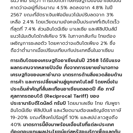
ธันวาคม ระบุว่า การเติบโตทางเศรษฐกิจของอาเซียนปีนี้
คาดว่าจะอยู่ที่ประมาณ 4.5% ลดลงจาก 4.8% ในปี
2567 ขณะที่อัตราเงินเฟ้อมีแนวโน้มปรับลดจาก 3%
เหลือ 2.4% โดยเวียดนามยังคงเป็นประเทศที่เติบโตเร็ว
ที่สุดที่ 7.4% ส่วนอินโดนีเซีย มาเลเซีย และฟิลิปปินส์มี
แนวโน้มเติบโตใกล้เคียง 5% ในทางกลับกัน ไทยต้อง
เผชิญการชะลอตัว โดยคาดว่าจะเติบโตเพียง 2% ซึ่ง
ถือว่าต่ำมากเมื่อเปรียบเทียบกับประเทศอื่นในอาเซียน
การเติบโตของเศรษฐกิจอาเซียนในปี
2568 ได้รับแรง
ผลกระทบจากหลายปัจจัย ทั้งจากการขยายอำนาจทาง
เศรษฐกิจของมหาอำนาจ มาตรการด้านสิ่งแวดล้อมด้าน
การค้า และการเปลี่ยนผ่านสู่ยุคเทคโนโลยี โดยหนึ่งใน
ประเด็นสำคัญที่สั่นสะเทือนอาเซียนตลอดปี คือ ภาษี
ศุลกากรตอบโต้ (Reciprocal Tariff) ของ
ประธานาธิบดีโดนัลด์ ทรัมป์
โดยมาเลเซีย ไทย กัมพูชา
อินโดนีเซีย ฟิลิปปินส์ และเวียดนามต้องเผชิญอัตราภาษี
19-20% ขณะที่สิงคโปร์อยู่ที่ 10% และสปป.ลาวสูงถึง
40%
มาตรการนี้ยังมาพร้อมเงื่อนไขที่แต่ละประเทศ
ต้องตอบแทนผลประโยชน์แก่สหรัฐอเมริกาเพื่อแลกกับ