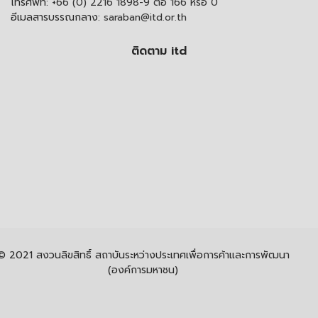
โทรศัพท์:
+66 (0) 2216 1898-9 ต่อ 166 หรือ 0
อีเมลสารบรรณกลาง:
saraban@itd.or.th
ติดตาม itd
© 2021 สงวนลิขสิทธิ์ สถาบันระหว่างประเทศเพื่อการค้าและการพัฒนา
(องค์การมหาชน)