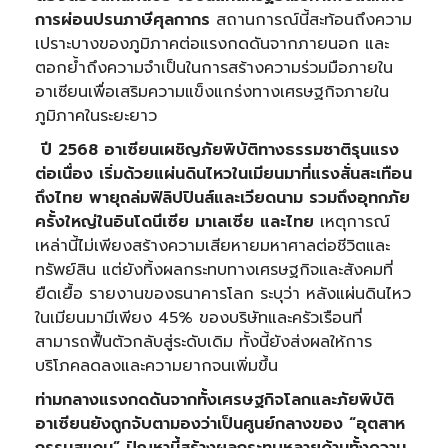
การผ่อนปรนภาษีศุลกากร
สถานการณ์นี้สะท้อนถึงความ
เปราะบางของภูมิภาคต่อแรงกดดันจากภายนอก และ
ตอกย้ำถึงความจำเป็นในการสร้างความร่วมมือภายใน
อาเซียนเพื่อเสริมความแข็งแกร่งทางเศรษฐกิจภายใน
ภูมิภาคในระยะยาว
ปี
2568 อาเซียนเผชิญภัยพิบัติทางธรรมชาติรุนแรง
ต่อเนื่อง เริ่มด้วยแผ่นดินไหวในเมียนมาที่แรงสั่นสะเทือน
ถึงไทย พายุถล่มฟิลิปปินส์และเวียดนาม รวมถึงอุทกภัย
ครั้งใหญ่ในอินโดนีเซีย มาเลเซีย และไทย
เหตุการณ์
เหล่านี้ไม่เพียงสร้างความเสียหายมหาศาลต่อชีวิตและ
ทรัพย์สิน แต่ยังทิ้งผลกระทบทางเศรษฐกิจและสังคมที่
ยืดเยื้อ รายงานของธนาคารโลก ระบุว่า หลังแผ่นดินไหว
ในเมียนมามีเพียง 45% ของบริษัทและครัวเรือนที่
สามารถฟื้นตัวกลับสู่ระดับเดิม ทั้งนี้ยังส่งผลให้การ
บริโภคลดลงและความยากจนเพิ่มขึ้น
ท่ามกลางแรงกดดันจากทั้งเศรษฐกิจโลกและภัยพิบัติ
อาเซียนยังถูกจับตามองว่าเป็นศูนย์กลางของ “อุตสาห