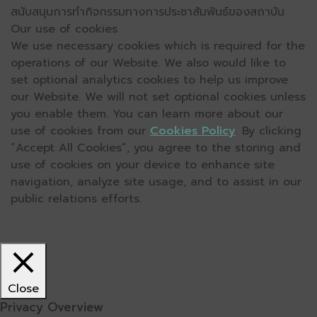
สนับสนุนการทำกิจกรรมทางการประชาสัมพันธ์ของสถาบัน
Our use of cookies
We use necessary cookies which is required for the
operations of our Website. We also would like to
set optional analytics cookies to help us improve
our Website. We will not set optional cookies unless
you enable them. You can learn more about our
use of cookies from our
Cookies Policy
. By clicking
“Accept All Cookies”, you agree to the storing and
use of cookies on your device to enhance site
navigation, analyze site usage, and to assist in our
public relations efforts.
Close
Privacy Overview