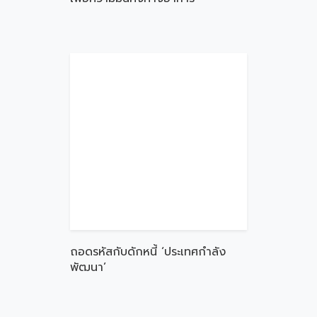
ถอดรหัสกับดักหนี้ ‘ประเทศกำลัง
พัฒนา’